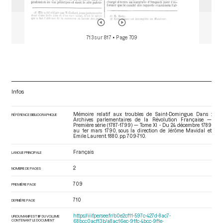
713 sur 817
• Page 709
Infos
Mémoire relatif aux troubles de Saint-Domingue. Dans :
RÉFÉRENCE BIBLIOGRAPHIQUE
Archives parlementaires de la Révolution Française —
Première série (1787-1799) — Tome XI - Du 24 décembre 1789
au 1er mars 1790
, sous la direction de Jérôme Mavidal et
Emile Laurent. 1880. pp. 709-710.
Français
LANGUE PRINCIPALE
2
NOMBRE DE PAGES
709
PREMIÈRE PAGE
710
DERNIÈRE PAGE
https://iiif.persee.fr/b0e2cf11-597c-427d-8ac7-
URI DU MANIFEST IIIF DU VOLUME
CONTENANT LE DOCUMENT
68bcc0acf13b/a8ac16ec-91fc-4bcc-9f1e-