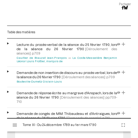
Partager
Table des matières
Lecture du procès-verbal de la séance du 25 février 1790, lors
de la séance du 26 février 1790
[Déroulement des
séances]
p.709
Gaultier de Biauzat Jean-François
La Coste-Messelière Benjamin
Léonor Louis Frottier, marquis de
Demande de non insertion de discours au procès verbal, lors de
la séance du 26 février 1790
[Déroulement des séances]
p.709
Bouteville-Dumetz Gislain-Louis
Demande de réponse écrite au margrave d'Anspach, lors de la
séance du 26 février 1790
[Déroulement des séances]
pp.709-
710
Demande de congés de MM. Thibaudeau et d'Antraigues, lors
de la séance du 26 février 1790
[Demande de congés]
p.710
V
Thibaudeau Antoine Claire
Tome XI - Du 24 décembre 1789 au 1er mars 1790
i
s
Prestation du serment civique de M. Jeannet, lors de la séance