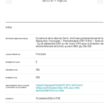
358 sur 817
• Page 354
Infos
Ouverture de la séance. Dans : Archives parlementaires de la
RÉFÉRENCE BIBLIOGRAPHIQUE
Révolution Française — Première série (1787-1799) — Tome XI
- Du 24 décembre 1789 au 1er mars 1790
, sous la direction de
Jérôme Mavidal et Emile Laurent. 1880. pp. 354-355.
Français
LANGUE PRINCIPALE
2
NOMBRE DE PAGES
354
PREMIÈRE PAGE
355
DERNIÈRE PAGE
https://iiif.persee.fr/b0e2cf11-597c-427d-8ac7-
URI DU MANIFEST IIIF DU VOLUME
CONTENANT LE DOCUMENT
68bcc0acf13b/a8ac16ec-91fc-4bcc-9f1e-
be6b942b8399/manifest
10 octobre 2024 à 17:52
MODIFIÉ LE