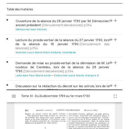
Table des matières
Ouverture de la séance du 28 janvier 1790 par M. Démeunier,
ancien président
[Déroulement des séances]
p.354
Démeunier Jean Nicolas
Lecture du procès-verbal de la séance du 27 janvier 1790, lors
de la séance du 18 janvier 1790
[Déroulement des
séances]
p.354
Noailles Louis Marie Marc Antoine, vicomte de
Demande de mise au procès-verbal de la démission de M. Le
couteux de Canteleu, lors de la séance du 28 janvier
1790
[Déroulement des séances]
p.354
Latyl Jean Paul Marie Anne
Estourmel Louis Marie, marquis d'
Discussion sur la rédaction du décret sur les octrois, lors de la
séance du 28 janvier 1790
[Discussion]
pp.354-355
V
Bouchotte Pierre Paul
Lanjuinais Jean Denis
Anson Pierre Hubert
Tome XI - Du 24 décembre 1789 au 1er mars 1790
i
Estourmel Louis Marie, marquis d'
s
u
Décret du 28 janvier 1790 relatif à la perception des octrois et
autres droits dans le royaume
[Décret]
p.355
a
l
i