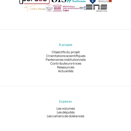
Menu
du
pied
À propos
de
page
Objectifs du projet
Orientations scientifiques
Partenaires institutionnels
Contributeurs-trices
Ressources
Actualités
Explorer
Les volumes
Les députés
Les cahiers de doléances