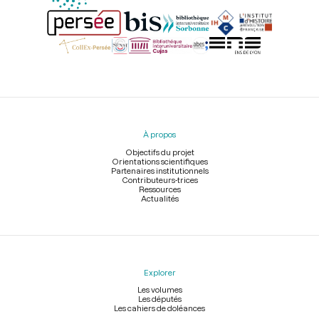
Menu
du
pied
À propos
de
page
Objectifs du projet
Orientations scientifiques
Partenaires institutionnels
Contributeurs-trices
Ressources
Actualités
Explorer
Les volumes
Les députés
Les cahiers de doléances