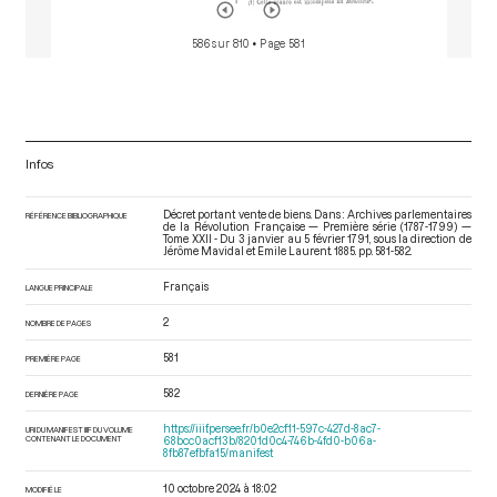
586 sur 810
• Page 581
Infos
Décret portant vente de biens. Dans : Archives parlementaires
RÉFÉRENCE BIBLIOGRAPHIQUE
de la Révolution Française — Première série (1787-1799) —
Tome XXII - Du 3 janvier au 5 février 1791
, sous la direction de
Jérôme Mavidal et Emile Laurent. 1885. pp. 581-582.
Français
LANGUE PRINCIPALE
2
NOMBRE DE PAGES
581
PREMIÈRE PAGE
582
DERNIÈRE PAGE
https://iiif.persee.fr/b0e2cf11-597c-427d-8ac7-
URI DU MANIFEST IIIF DU VOLUME
CONTENANT LE DOCUMENT
68bcc0acf13b/8201d0c4-746b-4fd0-b06a-
8fb87efbfa15/manifest
10 octobre 2024 à 18:02
MODIFIÉ LE