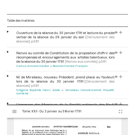
Table des matières
Ouverture de la séance du 30 janvier 1791 et lecture du procès
verbal de la séance du 29 janvier du soir
[Déroulement des
séances]
p.581
Renvoi au comité de Constitution de la proposition d'offrir des
récompenses et encouragements aux artistes talentueux, lors
de la séance du 30 janvier 1791
[Renvoi aux comités]
p.581
Camus Armand Gaston
Bouche Charles-François
M. de Mirabeau, nouveau Président, prend place au fauteuil,
lors de la séance du 30 janvier 1791
[Déroulement des
séances]
p.581
Grégoire Baptiste Henri, Abbé
Mirabeau Honoré-Gabriel Riquetti,
comte de
Hommage des Messieurs de la Société nationale des Neuf-
V
Soeurs des 6 premiers recueils périodiques de leurs ouvrages,
Tome XXII - Du 3 janvier au 5 février 1791
i
lors de la séance du 30 janvier 1791
[Don patriotique et
hommage]
p.581
s
Mirabeau Honoré-Gabriel Riquetti, comte de
u
a
Adoption d'un décret portant vente de biens nationaux, lors de