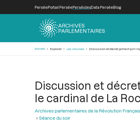
Persée
Portail Persée
Perséides
Data Persée
Blog
ARCHIVES
PARLEMENTAIRES
Fil
Accueil
Explorer
Les volumes
Discussion et décret portant qu'il n'
d'Ariane
Discussion et décret 
le cardinal de La R
Archives parlementaires de la Révolution Françai
Séance du soir