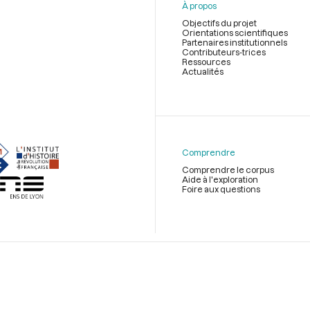
À propos
Objectifs du projet
Orientations scientifiques
Partenaires institutionnels
Contributeurs-trices
Ressources
Actualités
Menu
du
pied
de
Comprendre
page
Comprendre le corpus
Aide à l'exploration
Foire aux questions