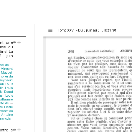
V
Tome XXVII - Du 6 juin au 5 juillet 1791
i
s
ant une
u
unal du
a
dinal La
8 juin
l
i
nal de
e Vincent
s
Muguet
e
rroller du
 Reynaud,
u
au Louis
r
ie Louis,
de Douai
M
el Louis
Guillaume
i
mte de
r
ne Pierre
venot de
a
e Antoine
rançois
d
o
ontre le