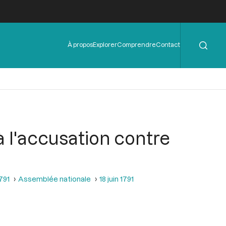
Rechercher
Menu
À propos
Explorer
Comprendre
Contact
de
l'en-
tête
 à l'accusation contre
1791
Assemblée nationale
18 juin 1791