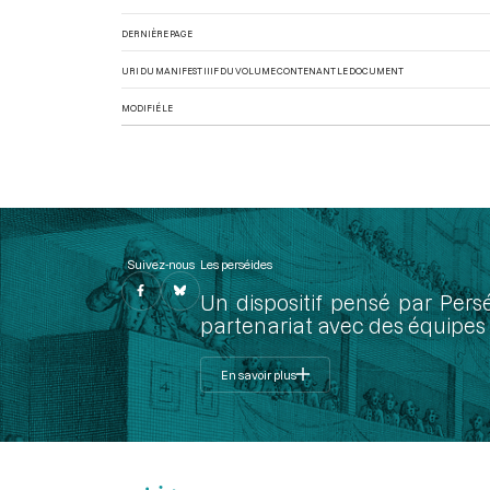
DERNIÈRE PAGE
URI DU MANIFEST IIIF DU VOLUME CONTENANT LE DOCUMENT
MODIFIÉ LE
Suivez-nous
Les perséides
Un dispositif pensé par Pers
partenariat avec des équipes 
En savoir plus