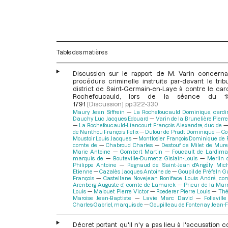
Table des matières
Discussion sur le rapport de M. Varin concern
procédure criminelle instruite par-devant le trib
district de Saint-Germain-en-Laye à contre le car
Rochefoucauld, lors de la séance du 1
1791
[Discussion]
pp.322-330
Maury Jean Siffrein
La Rochefoucauld Dominique, cardi
Dauchy Luc Jacques Edouard
Varin de la Brunelière Pierr
La Rochefoucauld-Liancourt François Alexandre, duc de
de Nanthou François Felix
Dufour de Pradt Dominique
Co
Moustoir Louis Jacques
Montlosier François Dominique de
comte de
Chabroud Charles
Destouf de Milet de Mure
Marie Antoine
Gombert Martin
Foucault de Lardimal
marquis de
Bouteville-Dumetz Gislain-Louis
Merlin 
Philippe Antoine
Regnaud de Saint-Jean d'Angély Mich
Etienne
Cazalès Jacques Antoine de
Goupil de Préfeln 
François
Castellane Novejean Boniface Louis André, co
Arenberg Auguste d', comte de Lamarck
Prieur de la Mar
Louis
Malouet Pierre Victor
Roederer Pierre Louis
Thé
Maroise Jean-Baptiste
Lavie Marc David
Follevill
Charles Gabriel, marquis de
Goupilleau de Fontenay Jean-F
Décret portant qu'il n'y a pas lieu à l'accusation c