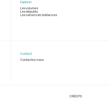
Explorer
Les volumes
Les députés
Les cahiers de doléances
Contact
Contactez-nous
CRÉDITS