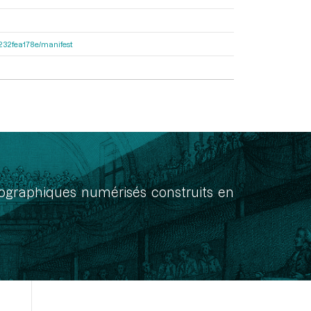
ea232fea178e/manifest
onographiques numérisés construits en