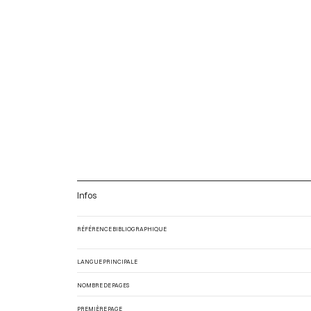
Infos
RÉFÉRENCE BIBLIOGRAPHIQUE
LANGUE PRINCIPALE
NOMBRE DE PAGES
PREMIÈRE PAGE