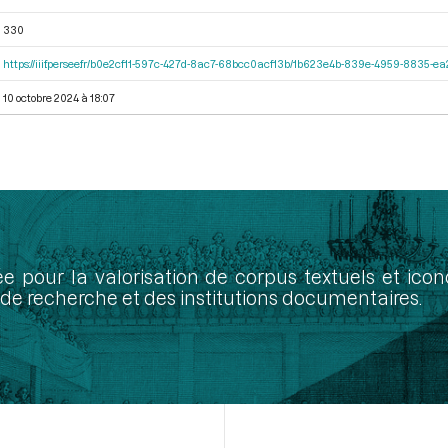
330
https://iiif.persee.fr/b0e2cf11-597c-427d-8ac7-68bcc0acf13b/1b623e4b-839e-4959-8835-
10 octobre 2024 à 18:07
ée pour la valorisation de corpus textuels et ic
de recherche et des institutions documentaires.