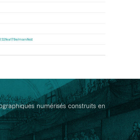
ea232fea178e/manifest
onographiques numérisés construits en