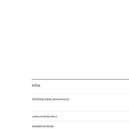
Infos
RÉFÉRENCE BIBLIOGRAPHIQUE
LANGUE PRINCIPALE
NOMBRE DE PAGES