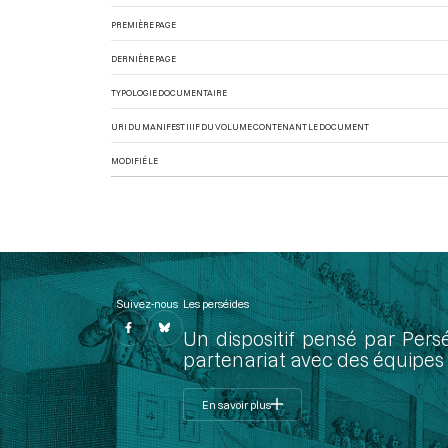
PREMIÈRE PAGE
DERNIÈRE PAGE
TYPOLOGIE DOCUMENTAIRE
URI DU MANIFEST IIIF DU VOLUME CONTENANT LE DOCUMENT
MODIFIÉ LE
Suivez-nous
Les perséides
Un dispositif pensé par Pers
partenariat avec des équipes 
En savoir plus