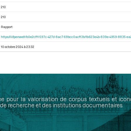
210
210
Rapport
https://iiif.persee.fr/b0e2cf11-597c-427d-8ac7-68bcc0acf13b/1b623e4b-839e-4959-8835-
10 octobre 2024 à 23:32
ée pour la valorisation de corpus textuels et ic
de recherche et des institutions documentaires.