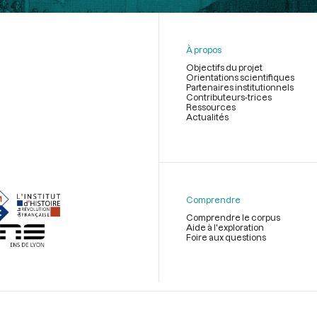
À propos
Objectifs du projet
Orientations scientifiques
Partenaires institutionnels
Contributeurs-trices
Ressources
Actualités
Menu
du
pied
de
Comprendre
page
Comprendre le corpus
Aide à l'exploration
Foire aux questions