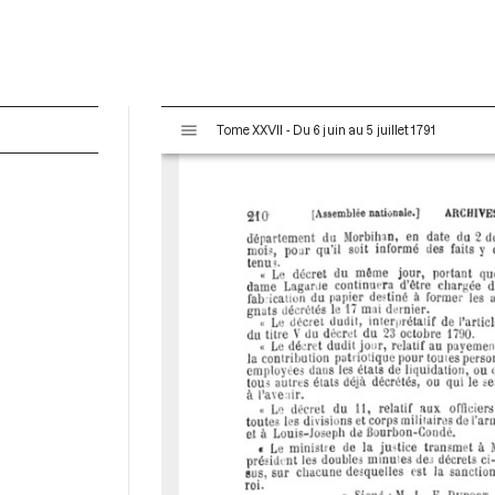
V
Tome XXVII - Du 6 juin au 5 juillet 1791
i
s
u
a
l
i
s
e
u
r
M
i
r
a
d
o