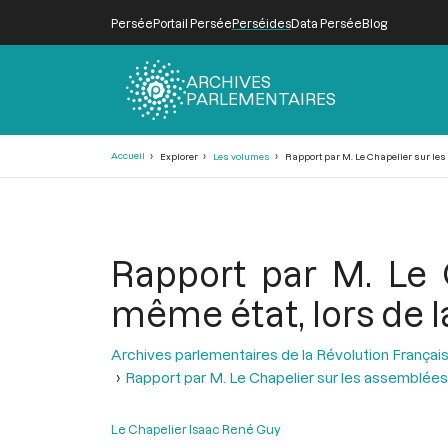
Persée
Portail Persée
Perséides
Data Persée
Blog
ARCHIVES
PARLEMENTAIRES
Fil
Accueil
Explorer
Les volumes
Rapport par M. Le Chapelier sur les 
d'Ariane
Rapport par M. Le 
même état, lors de l
Archives parlementaires de la Révolution Françai
Rapport par M. Le Chapelier sur les assemblée
Le Chapelier Isaac René Guy