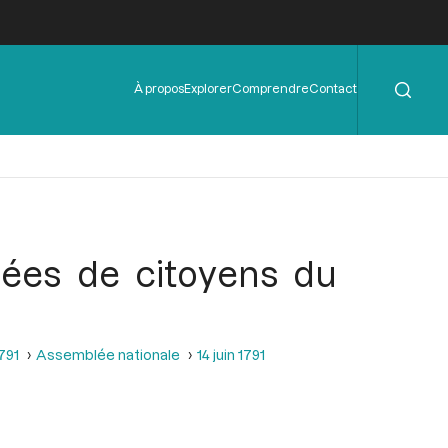
Rechercher
Menu
À propos
Explorer
Comprendre
Contact
de
l'en-
tête
lées de citoyens du
1791
Assemblée nationale
14 juin 1791