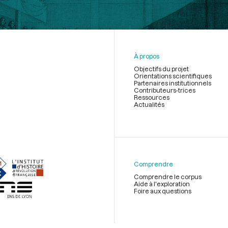
À propos
Objectifs du projet
Orientations scientifiques
Partenaires institutionnels
Contributeurs-trices
Ressources
Actualités
Menu
du
pied
de
Comprendre
page
Comprendre le corpus
Aide à l'exploration
Foire aux questions