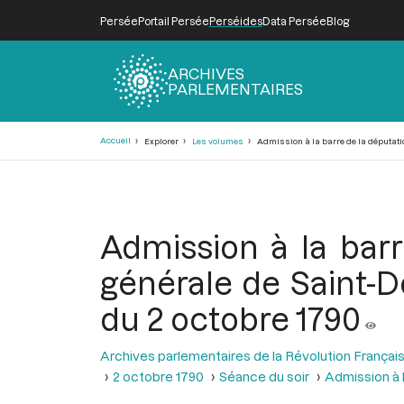
Persée
Portail Persée
Perséides
Data Persée
Blog
ARCHIVES
PARLEMENTAIRES
Fil
Accueil
Explorer
Les volumes
Admission à la barre de la députatio
d'Ariane
Admission à la bar
générale de Saint-D
du 2 octobre 1790
Archives parlementaires de la Révolution Françai
2 octobre 1790
Séance du soir
Admission à 