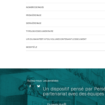
NOMBRE DE PAGES
PREMIÈRE PAGE
DERNIÈRE PAGE
TYPOLOGIE DOCUMENTAIRE
URI DU MANIFEST IIIF DU VOLUME CONTENANT LE DOCUMENT
MODIFIÉ LE
Suivez-nous
Les perséides
Un dispositif pensé par Pers
partenariat avec des équipes 
En savoir plus