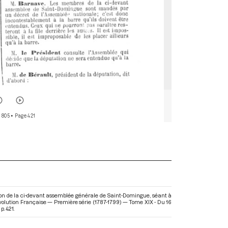
 805
• Page 421
on de la ci-devant assemblée générale de Saint-Domingue, séant à
évolution Française — Première série (1787-1799) — Tome XIX - Du 16
. 421.