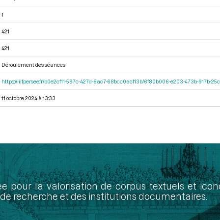
1
421
421
Déroulement des séances
https://iiif.persee.fr/b0e2cf11-597c-427d-8ac7-68bcc0acf13b/6f80b006-e203-473b-917b-
11 octobre 2024 à 13:33
ée pour la valorisation de corpus textuels et ic
de recherche et des institutions documentaires.