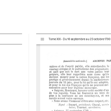
V
Tome XIX - Du 16 septembre au 23 octobre 1790
i
s
u
a
l
i
s
e
u
r
M
i
r
a