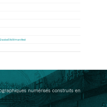
25c2aaba59d9/manifest
onographiques numérisés construits en