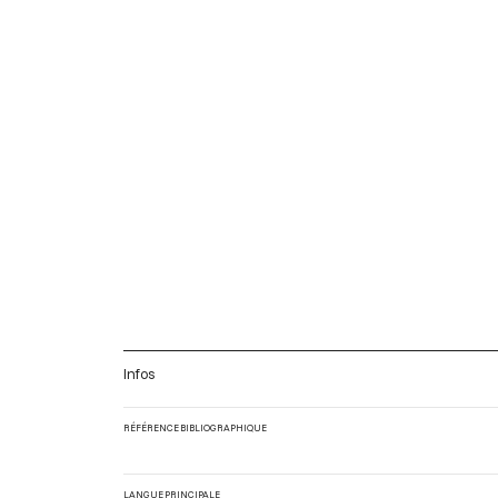
Infos
RÉFÉRENCE BIBLIOGRAPHIQUE
LANGUE PRINCIPALE