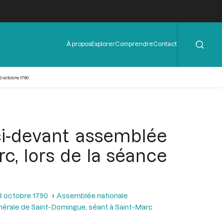
Rechercher
Menu
À propos
Explorer
Comprendre
Contact
de
l'en-
tête
 octobre 1790
ci-devant assemblée
c, lors de la séance
3 octobre 1790
Assemblée nationale
énérale de Saint-Domingue, séant à Saint-Marc