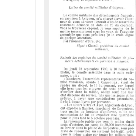
d
o
r