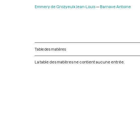
Emmery de Grozyeulx Jean-Louis
Barnave Antoine
Table des matières
La table des matières ne contient aucune entrée.