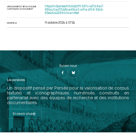
https://iiif.persee.fr/b0e2cf11-597c-427d-8ac7-
URI DU MANIFEST IIIF DU VOLUME
CONTENANT LE DOCUMENT
68bcc0acf13b/8cad94a3-a91a-4f09-92cb-
65e46c422660/manifest
11 octobre 2024 à 07:24
MODIFIÉ LE
Suivez-nous
Les perséides
Un dispositif pensé par Persée pour la valorisation de corpus
textuels et iconographiques numérisés construits en
partenariat avec des équipes de recherche et des institutions
documentaires.
En savoir plus