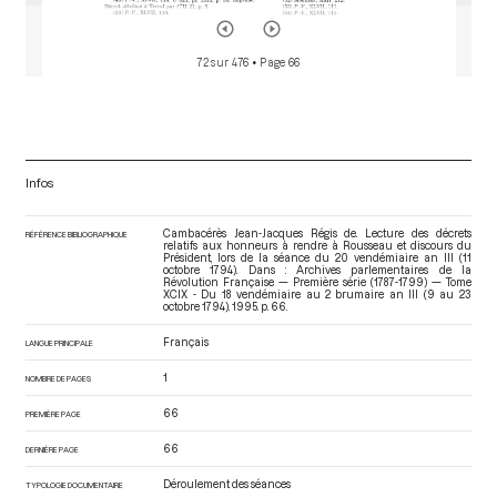
72 sur 476
• Page 66
Infos
Cambacérès Jean-Jacques Régis de. Lecture des décrets
RÉFÉRENCE BIBLIOGRAPHIQUE
relatifs aux honneurs à rendre à Rousseau et discours du
Président, lors de la séance du 20 vendémiaire an III (11
octobre 1794). Dans : Archives parlementaires de la
Révolution Française — Première série (1787-1799) — Tome
XCIX - Du 18 vendémiaire au 2 brumaire an III (9 au 23
octobre 1794)
. 1995. p. 66.
Français
LANGUE PRINCIPALE
1
NOMBRE DE PAGES
66
PREMIÈRE PAGE
66
DERNIÈRE PAGE
Déroulement des séances
TYPOLOGIE DOCUMENTAIRE