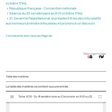
octobre 1794)
République française - Convention nationale
Séance du 20 vendémiaire an III (11 octobre 1794)
21. Devant le Palais National, le président lit les décrets relatifs
aux honneurs à rendre à Rousseau et prononce un discours
Cambacérès Jean-Jacques Régis de
Télécharger
Partager
Table des matières
La table des matières ne contient aucune entrée.
V
Tome XCIX - Du 18 vendémiaire au 2 brumaire an III (9 au 23 octobre 1794)
i
s
u