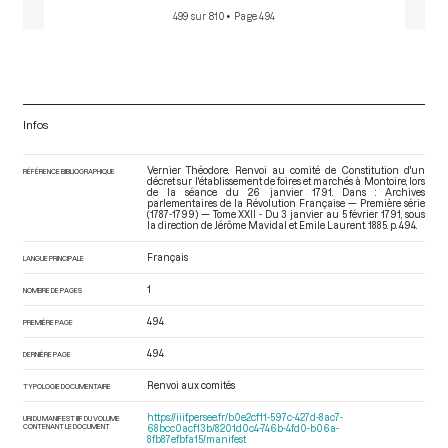
499 sur 810
• Page 494
Infos
Vernier Théodore. Renvoi au comité de Constitution d'un
RÉFÉRENCE BIBLIOGRAPHIQUE
décret sur l'établissement de foires et marchés à Montoire, lors
de la séance du 26 janvier 1791. Dans : Archives
parlementaires de la Révolution Française — Première série
(1787-1799) — Tome XXII - Du 3 janvier au 5 février 1791
, sous
la direction de Jérôme Mavidal et Emile Laurent. 1885. p. 494.
Français
LANGUE PRINCIPALE
1
NOMBRE DE PAGES
494
PREMIÈRE PAGE
494
DERNIÈRE PAGE
Renvoi aux comités
TYPOLOGIE DOCUMENTAIRE
https://iiif.persee.fr/b0e2cf11-597c-427d-8ac7-
URI DU MANIFEST IIIF DU VOLUME
CONTENANT LE DOCUMENT
68bcc0acf13b/8201d0c4-746b-4fd0-b06a-
8fb87efbfa15/manifest