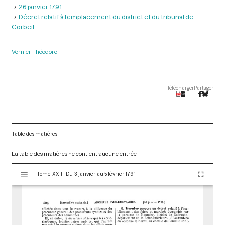
26 janvier 1791
Décret relatif à l’emplacement du district et du tribunal de
Corbeil
Vernier Théodore
Télécharger
Partager
Table des matières
La table des matières ne contient aucune entrée.
V
Tome XXII - Du 3 janvier au 5 février 1791
i
s
u
a
l