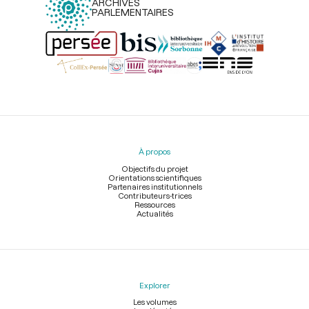
ARCHIVES
PARLEMENTAIRES
Menu
du
pied
À propos
de
page
Objectifs du projet
Orientations scientifiques
Partenaires institutionnels
Contributeurs-trices
Ressources
Actualités
Explorer
Les volumes