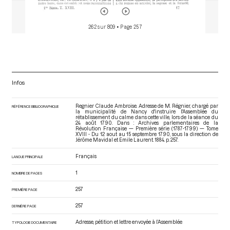
262 sur 809
• Page 257
Infos
Regnier Claude Ambroise. Adresse de M. Régnier, chargé par
RÉFÉRENCE BIBLIOGRAPHIQUE
la municipalité de Nancy d'instruire l'Assemblée du
rétablissement du calme dans cette ville, lors de la séance du
24 août 1790. Dans : Archives parlementaires de la
Révolution Française — Première série (1787-1799) — Tome
XVIII - Du 12 aout au 15 septembre 1790
, sous la direction de
Jérôme Mavidal et Emile Laurent. 1884. p. 257.
Français
LANGUE PRINCIPALE
1
NOMBRE DE PAGES
257
PREMIÈRE PAGE
257
DERNIÈRE PAGE
Adresse, pétition et lettre envoyée à l’Assemblée
TYPOLOGIE DOCUMENTAIRE