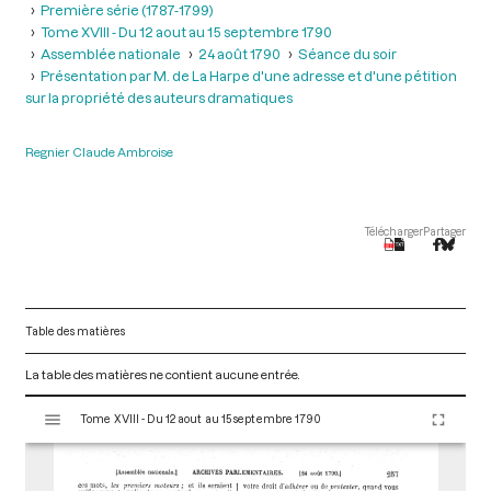
Première série (1787-1799)
Tome XVIII - Du 12 aout au 15 septembre 1790
Assemblée nationale
24 août 1790
Séance du soir
Présentation par M. de La Harpe d'une adresse et d'une pétition
sur la propriété des auteurs dramatiques
Regnier Claude Ambroise
Télécharger
Partager
Table des matières
La table des matières ne contient aucune entrée.
V
Tome XVIII - Du 12 aout au 15 septembre 1790
i
s
u
a