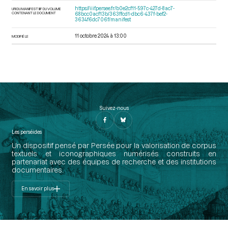
https://iiif.persee.fr/b0e2cf11-597c-427d-8ac7-
URI DU MANIFEST IIIF DU VOLUME
CONTENANT LE DOCUMENT
68bcc0acf13b/363ffcd1-dbc6-437f-bef2-
3634f6dc706f/manifest
11 octobre 2024 à 13:00
MODIFIÉ LE
Suivez-nous
Les perséides
Un dispositif pensé par Persée pour la valorisation de corpus
textuels et iconographiques numérisés construits en
partenariat avec des équipes de recherche et des institutions
documentaires.
En savoir plus