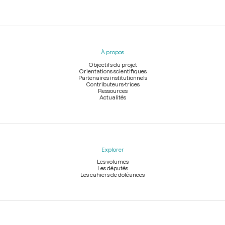
Menu
du
pied
À propos
de
page
Objectifs du projet
Orientations scientifiques
Partenaires institutionnels
Contributeurs-trices
Ressources
Actualités
Explorer
Les volumes
Les députés
Les cahiers de doléances