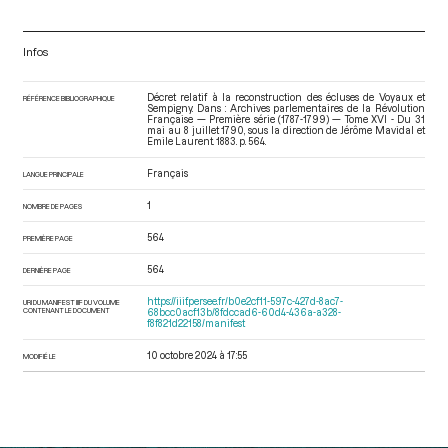
Infos
Décret relatif à la reconstruction des écluses de Voyaux et
RÉFÉRENCE BIBLIOGRAPHIQUE
Sempigny. Dans : Archives parlementaires de la Révolution
Française — Première série (1787-1799) — Tome XVI - Du 31
mai au 8 juillet 1790
, sous la direction de Jérôme Mavidal et
Emile Laurent. 1883. p. 564.
Français
LANGUE PRINCIPALE
1
NOMBRE DE PAGES
564
PREMIÈRE PAGE
564
DERNIÈRE PAGE
https://iiif.persee.fr/b0e2cf11-597c-427d-8ac7-
URI DU MANIFEST IIIF DU VOLUME
CONTENANT LE DOCUMENT
68bcc0acf13b/8fdccad6-60d4-436a-a328-
f8f821d22158/manifest
10 octobre 2024 à 17:55
MODIFIÉ LE