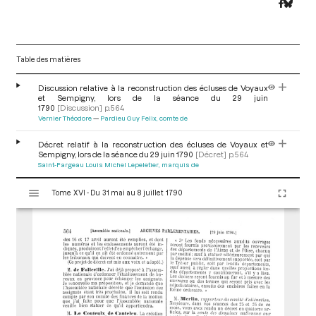
Table des matières
Discussion relative à la reconstruction des écluses de Voyaux
et Sempigny, lors de la séance du 29 juin
1790
[Discussion]
p.564
Vernier Théodore
Pardieu Guy Felix, comte de
Décret relatif à la reconstruction des écluses de Voyaux et
Sempigny, lors de la séance du 29 juin 1790
[Décret]
p.564
Saint-Fargeau Louis Michel Lepeletier, marquis de
V
Tome XVI - Du 31 mai au 8 juillet 1790
i
s
u
a
l
i
s
e
u