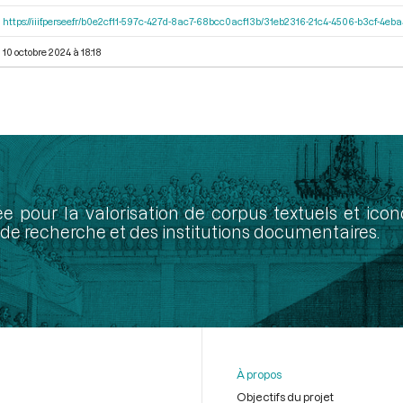
https://iiif.persee.fr/b0e2cf11-597c-427d-8ac7-68bcc0acf13b/31eb2316-21c4-4506-b3cf-4eb
10 octobre 2024 à 18:18
ée pour la valorisation de corpus textuels et ic
de recherche et des institutions documentaires.
À propos
Objectifs du projet