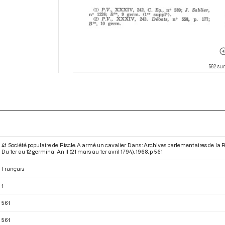
562 sur
41. Société populaire de Riscle. A armé un cavalier. Dans : Archives parlementaires de l
Du 1er au 12 germinal An II (21 mars au 1er avril 1794)
. 1968. p. 561.
Français
1
561
561