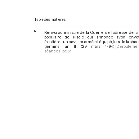
Table des matières
Renvoi au ministre de la Guerre de l'adresse de la
populaire de Riscle qui annonce avoir envo
frontières un cavalier armé et équipé, lors de la séa
germinal an II (29 mars 1794)
[Dérouleme
séances]
p.561