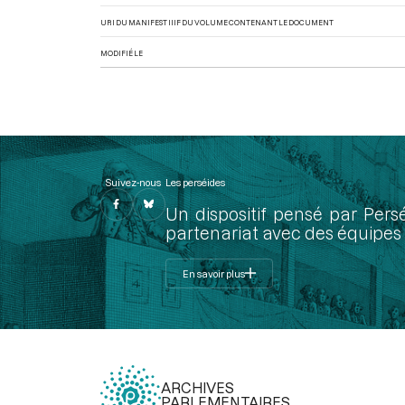
URI DU MANIFEST IIIF DU VOLUME CONTENANT LE DOCUMENT
MODIFIÉ LE
Suivez-nous
Les perséides
Un dispositif pensé par Pers
partenariat avec des équipes 
En savoir plus
ARCHIVES
PARLEMENTAIRES