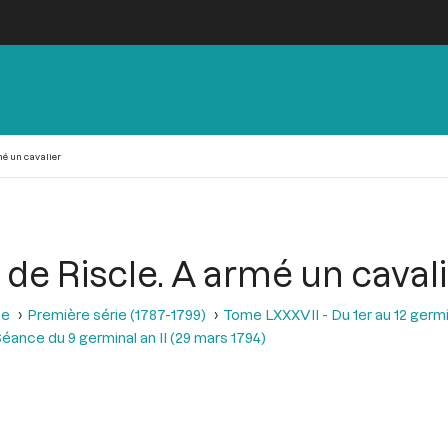
mé un cavalier
 de Riscle. A armé un caval
se
Première série (1787-1799)
Tome LXXXVII - Du 1er au 12 germina
éance du 9 germinal an II (29 mars 1794)