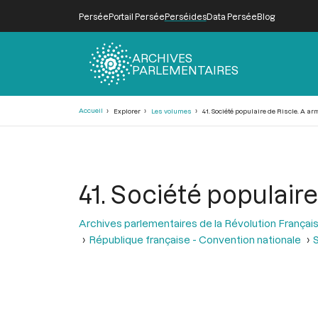
Persée
Portail Persée
Perséides
Data Persée
Blog
ARCHIVES
PARLEMENTAIRES
Fil
Accueil
Explorer
Les volumes
41. Société populaire de Riscle. A ar
d'Ariane
41. Société populaire
Archives parlementaires de la Révolution Françai
République française - Convention nationale
S