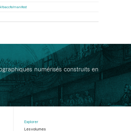
a41baccfe/manifest
onographiques numérisés construits en
Explorer
Les volumes