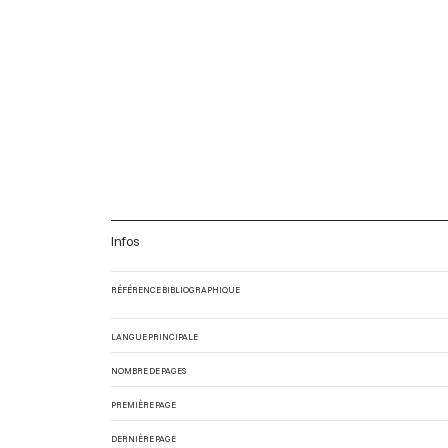
Infos
RÉFÉRENCE BIBLIOGRAPHIQUE
LANGUE PRINCIPALE
NOMBRE DE PAGES
PREMIÈRE PAGE
DERNIÈRE PAGE