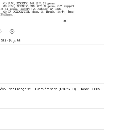
 763
• Page 561
a Révolution Française — Première série (1787-1799) — Tome LXXXVII -