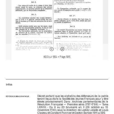
602 sur 804
• Page 595
Infos
Décret portant que les orphelins des défenseurs de la patrie
RÉFÉRENCE BIBLIOGRAPHIQUE
seront reçus dans la Société des Jeunes-Français pour y être
élevés provisoirement. Dans : Archives parlementaires de la
Révolution Française — Première série (1787-1799) — Tome
LXXVIII - Du 8 au 20 brumaire an II (29 octobre au 10
novembre 1793)
, sous la direction de Lodoïs Lataste et Louis
Claveau et Constant Pionnier et Gaston Barbier. 1911. p. 595.