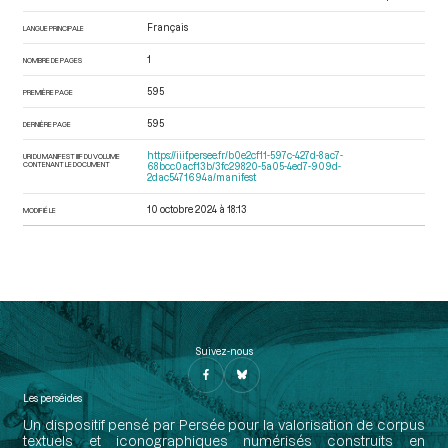
Français
LANGUE PRINCIPALE
1
NOMBRE DE PAGES
595
PREMIÈRE PAGE
595
DERNIÈRE PAGE
https://iiif.persee.fr/b0e2cf11-597c-427d-8ac7-
URI DU MANIFEST IIIF DU VOLUME
CONTENANT LE DOCUMENT
68bcc0acf13b/3fc29820-5a05-4ed7-909d-
2dac5471694a/manifest
10 octobre 2024 à 18:13
MODIFIÉ LE
Suivez-nous
Les perséides
Un dispositif pensé par Persée pour la valorisation de corpus
textuels et iconographiques numérisés construits en