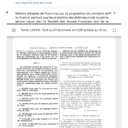
Jean Baptiste Noël Bouchotte
Motion adoptée de Fourcroy, sur la proposition du ministre de
la Guerre, portant que les orphelins des défenseurs de la patrie
seront reçus par la Société des Jeunes Français, lors de la
séance du 18 brumaire an II (8 novembre 1793)
[Motion et
V
motion d'ordre]
p.595
Tome LXXVIII - Du 8 au 20 brumaire an II (29 octobre au 10 novembre 1793)
i
Antoine François Fourcroy
s
u
a
l
i
s
e
u
r
M
i
r
a
d
o
r