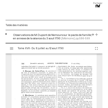
Partager
Table des matières
Observations de M. Dupont de Nemours sur le pacte de famille,
en annexe de la séance du 3 aout 1790
[Mémoire]
pp.586-599
V
Tome XVII - Du 9 juillet au 12 aout 1790
i
s
u
a
l
i
s
e
u
r
M
i
r