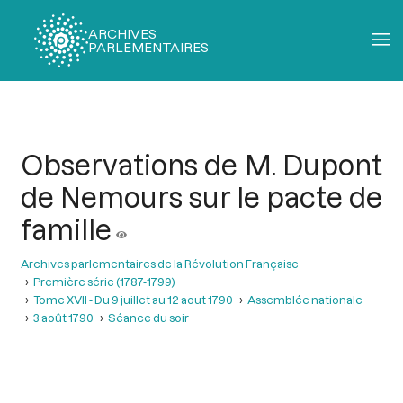
ARCHIVES
PARLEMENTAIRES
Fil
d'Ariane
Observations de M. Dupont
de Nemours sur le pacte de
famille
Archives parlementaires de la Révolution Française
Première série (1787-1799)
Tome XVII - Du 9 juillet au 12 aout 1790
Assemblée nationale
3 août 1790
Séance du soir