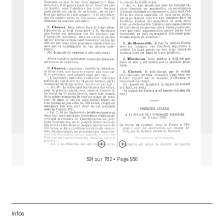
a
d
o
r
591 sur 782
• Page 586
Infos