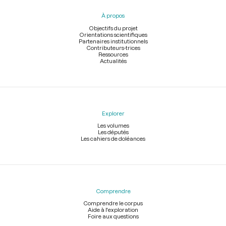
pied
À propos
de
page
Objectifs du projet
Orientations scientifiques
Partenaires institutionnels
Contributeurs-trices
Ressources
Actualités
Explorer
Les volumes
Les députés
Les cahiers de doléances
Comprendre
Comprendre le corpus
Aide à l'exploration
Foire aux questions