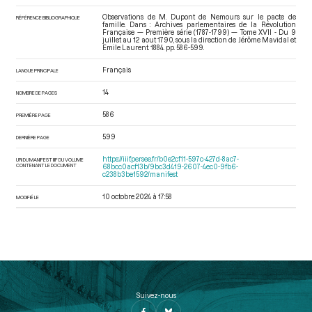
Observations de M. Dupont de Nemours sur le pacte de
RÉFÉRENCE BIBLIOGRAPHIQUE
famille. Dans : Archives parlementaires de la Révolution
Française — Première série (1787-1799) — Tome XVII - Du 9
juillet au 12 aout 1790
, sous la direction de Jérôme Mavidal et
Emile Laurent. 1884. pp. 586-599.
Français
LANGUE PRINCIPALE
14
NOMBRE DE PAGES
586
PREMIÈRE PAGE
599
DERNIÈRE PAGE
https://iiif.persee.fr/b0e2cf11-597c-427d-8ac7-
URI DU MANIFEST IIIF DU VOLUME
CONTENANT LE DOCUMENT
68bcc0acf13b/9bc3d419-2607-4ec0-9fb6-
c238b3be1592/manifest
10 octobre 2024 à 17:58
MODIFIÉ LE
Suivez-nous