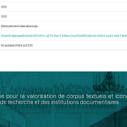
300
300
Déroulement des séances
https://iiif.persee.fr/b0e2cf11-597c-427d-8ac7-68bcc0acf13b/f05b6cb0-2663-4460-b657-f
10 octobre 2024 à 23:31
ée pour la valorisation de corpus textuels et ic
de recherche et des institutions documentaires.