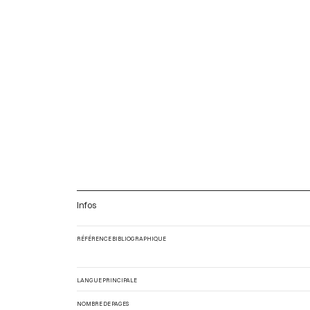
Infos
RÉFÉRENCE BIBLIOGRAPHIQUE
LANGUE PRINCIPALE
NOMBRE DE PAGES