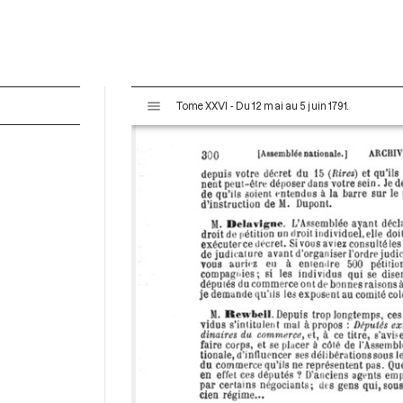
V
Tome XXVI - Du 12 mai au 5 juin 1791.
i
s
u
a
l
i
s
e
u
r
M
i
r
a
d
o