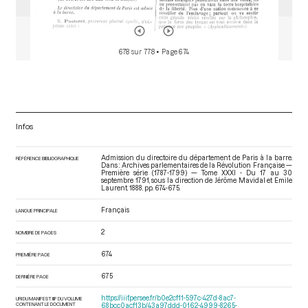
678 sur 778
• Page 674
Infos
Admission du directoire du département de Paris à la barre.
RÉFÉRENCE BIBLIOGRAPHIQUE
Dans : Archives parlementaires de la Révolution Française —
Première série (1787-1799) — Tome XXXI - Du 17 au 30
septembre 1791
, sous la direction de Jérôme Mavidal et Emile
Laurent. 1888. pp. 674-675.
Français
LANGUE PRINCIPALE
2
NOMBRE DE PAGES
674
PREMIÈRE PAGE
675
DERNIÈRE PAGE
https://iiif.persee.fr/b0e2cf11-597c-427d-8ac7-
URI DU MANIFEST IIIF DU VOLUME
CONTENANT LE DOCUMENT
68bcc0acf13b/43a97ddd-0162-4999-8265-