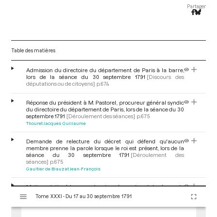
Partager
Table des matières
Admission du directoire du département de Paris à la barre,
lors de la séance du 30 septembre 1791
[Discours des
députations ou de citoyens]
p.674
Réponse du président à M. Pastorel, procureur général syndic
du directoire du département de Paris, lors de la séance du 30
septembre 1791
[Déroulement des séances]
p.675
Thouret Jacques Guillaume
Demande de relecture du décret qui défend qu'aucun
membre prenne la parole lorsque le roi est présent, lors de la
séance du 30 septembre 1791
[Déroulement des
séances]
p.675
Gaultier de Biauzat Jean-François
Motion relative à la venue du roi en séance, lors de la séance du
V
30 septembre 1791
[Motion et motion d'ordre]
p.675
Tome XXXI - Du 17 au 30 septembre 1791
i
Goupilleau de Fontenay Jean-François
s