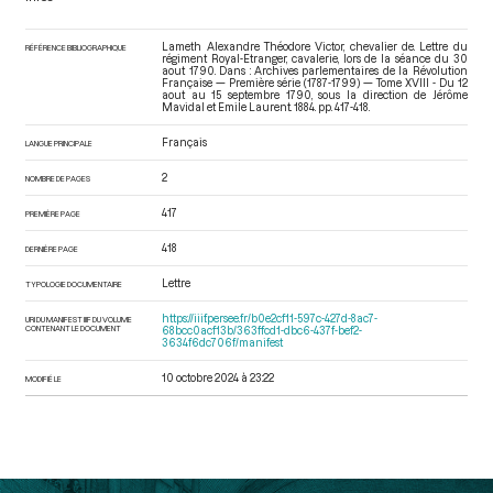
Lameth Alexandre Théodore Victor, chevalier de. Lettre du
RÉFÉRENCE BIBLIOGRAPHIQUE
régiment Royal-Etranger, cavalerie, lors de la séance du 30
aout 1790. Dans : Archives parlementaires de la Révolution
Française — Première série (1787-1799) — Tome XVIII - Du 12
aout au 15 septembre 1790
, sous la direction de Jérôme
Mavidal et Emile Laurent. 1884. pp. 417-418.
Français
LANGUE PRINCIPALE
2
NOMBRE DE PAGES
417
PREMIÈRE PAGE
418
DERNIÈRE PAGE
Lettre
TYPOLOGIE DOCUMENTAIRE
https://iiif.persee.fr/b0e2cf11-597c-427d-8ac7-
URI DU MANIFEST IIIF DU VOLUME
CONTENANT LE DOCUMENT
68bcc0acf13b/363ffcd1-dbc6-437f-bef2-
3634f6dc706f/manifest
10 octobre 2024 à 23:22
MODIFIÉ LE