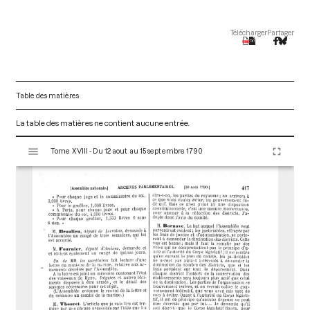
Télécharger
Partager
Table des matières
La table des matières ne contient aucune entrée.
V
Tome XVIII - Du 12 aout au 15 septembre 1790
i
s
u
a
l
i
s
e
u
r
M
i