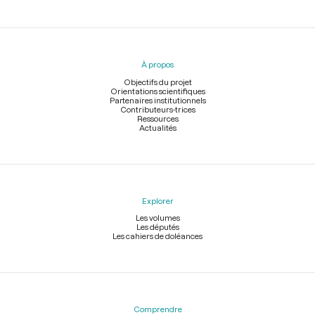
Menu
du
pied
À propos
de
page
Objectifs du projet
Orientations scientifiques
Partenaires institutionnels
Contributeurs-trices
Ressources
Actualités
Explorer
Les volumes
Les députés
Les cahiers de doléances
Comprendre