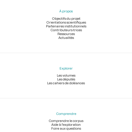
du
pied
À propos
de
page
Objectifs du projet
Orientations scientifiques
Partenaires institutionnels
Contributeurs-trices
Ressources
Actualités
Explorer
Les volumes
Les députés
Les cahiers de doléances
Comprendre
Comprendre le corpus
Aide à l'exploration
Foire aux questions