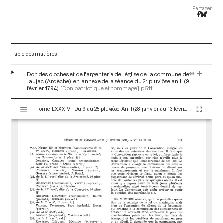
Partager
Table des matières
Don des cloches et de l'argenterie de l'église de la commune de
Jaujac (Ardèche), en annexe de la séance du 21 pluviôse an II (9
février 1794)
[Don patriotique et hommage]
p.511
V
Tome LXXXIV - Du 9 au 25 pluviôse An II (28 janvier au 13 février 1794)
i
s
u
a
l
i
s
e
u
r
M
i