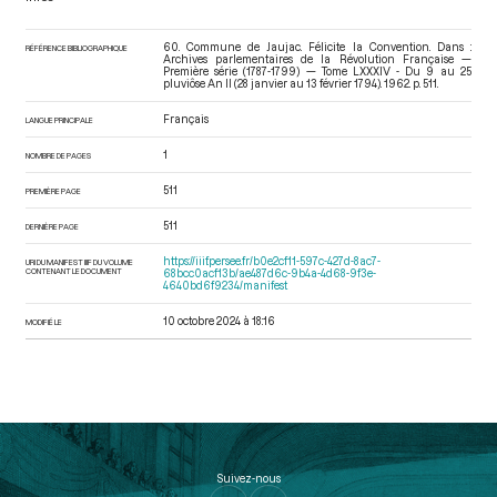
60. Commune de Jaujac. Félicite la Convention. Dans :
RÉFÉRENCE BIBLIOGRAPHIQUE
Archives parlementaires de la Révolution Française —
Première série (1787-1799) — Tome LXXXIV - Du 9 au 25
pluviôse An II (28 janvier au 13 février 1794)
. 1962. p. 511.
Français
LANGUE PRINCIPALE
1
NOMBRE DE PAGES
511
PREMIÈRE PAGE
511
DERNIÈRE PAGE
https://iiif.persee.fr/b0e2cf11-597c-427d-8ac7-
URI DU MANIFEST IIIF DU VOLUME
CONTENANT LE DOCUMENT
68bcc0acf13b/ae487d6c-9b4a-4d68-9f3e-
4640bd6f9234/manifest
10 octobre 2024 à 18:16
MODIFIÉ LE
Suivez-nous