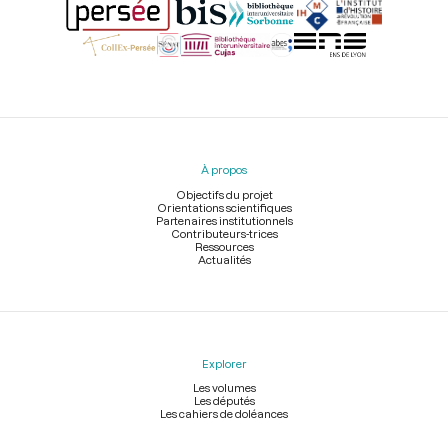
Menu
du
pied
À propos
de
page
Objectifs du projet
Orientations scientifiques
Partenaires institutionnels
Contributeurs-trices
Ressources
Actualités
Explorer
Les volumes
Les députés
Les cahiers de doléances