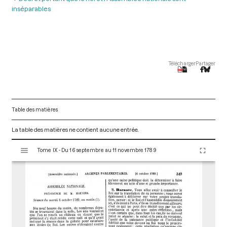
inséparables
Télécharger
Partager
Table des matières
La table des matières ne contient aucune entrée.
V
Tome IX - Du 16 septembre au 11 novembre 1789
i
s
u
a
l
i
s
e