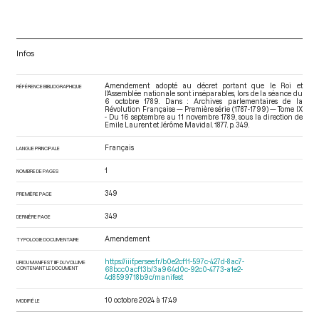
Infos
Amendement adopté au décret portant que le Roi et
RÉFÉRENCE BIBLIOGRAPHIQUE
l'Assemblée nationale sont inséparables, lors de la séance du
6 octobre 1789. Dans : Archives parlementaires de la
Révolution Française — Première série (1787-1799) — Tome IX
- Du 16 septembre au 11 novembre 1789
, sous la direction de
Emile Laurent et Jérôme Mavidal. 1877. p. 349.
Français
LANGUE PRINCIPALE
1
NOMBRE DE PAGES
349
PREMIÈRE PAGE
349
DERNIÈRE PAGE
Amendement
TYPOLOGIE DOCUMENTAIRE
https://iiif.persee.fr/b0e2cf11-597c-427d-8ac7-
URI DU MANIFEST IIIF DU VOLUME
CONTENANT LE DOCUMENT
68bcc0acf13b/3a964d0c-92c0-4773-a1e2-
4d8599718b9c/manifest
10 octobre 2024 à 17:49
MODIFIÉ LE