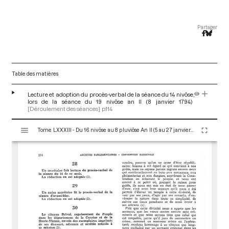
Partager
Table des matières
Lecture et adoption du procès-verbal de la séance du 14 nivôse,
lors de la séance du 19 nivôse an II (8 janvier 1794)
[Déroulement des séances]
p.114
V
Tome LXXXIII - Du 16 nivôse au 8 pluviôse An II (5 au 27 janvier 1794)
i
s
u
a
l
i
s
e
u
r