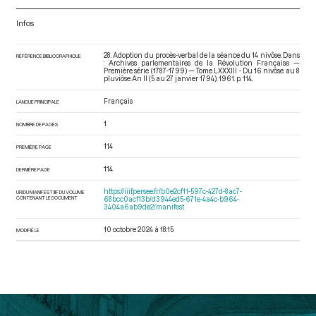
Infos
28. Adoption du procès-verbal de la séance du 14 nivôse. Dans
RÉFÉRENCE BIBLIOGRAPHIQUE
: Archives parlementaires de la Révolution Française —
Première série (1787-1799) — Tome LXXXIII - Du 16 nivôse au 8
pluviôse An II (5 au 27 janvier 1794)
. 1961. p. 114.
Français
LANGUE PRINCIPALE
1
NOMBRE DE PAGES
114
PREMIÈRE PAGE
114
DERNIÈRE PAGE
https://iiif.persee.fr/b0e2cf11-597c-427d-8ac7-
URI DU MANIFEST IIIF DU VOLUME
CONTENANT LE DOCUMENT
68bcc0acf13b/d3944ed5-671e-4a4c-b964-
3404a6ab9de2/manifest
10 octobre 2024 à 18:15
MODIFIÉ LE