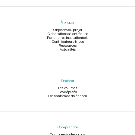
Menu
du
pied
À propos
de
page
Objectifs du projet
Orientations scientifiques
Partenaires institutionnels
Contributeurs-trices
Ressources
Actualités
Explorer
Les volumes
Les députés
Les cahiers de doléances
Comprendre
Comprendre le corpus