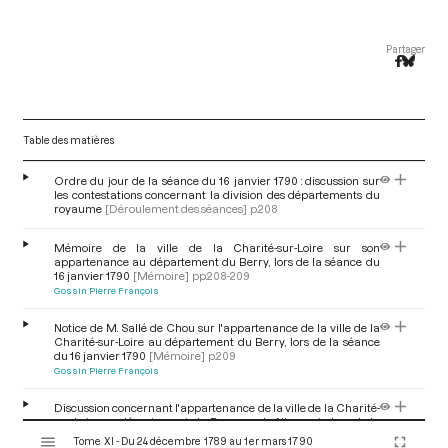
Partager
Table des matières
Ordre du jour de la séance du 16 janvier 1790 : discussion sur
les contestations concernant la division des départements du
royaume
[Déroulement des séances]
p.208
Mémoire de la ville de la Charité-sur-Loire sur son
appartenance au département du Berry, lors de la séance du
16 janvier 1790
[Mémoire]
pp.208-209
Gossin Pierre François
Notice de M. Sallé de Chou sur l'appartenance de la ville de la
Charité-sur-Loire au département du Berry, lors de la séance
du 16 janvier 1790
[Mémoire]
p.209
Gossin Pierre François
Discussion concernant l'appartenance de la ville de la Charité-
sur-Loire au département du Berry ou du Nivernais, lors de la
V
séance du 16 janvier 1790
[Discussion]
pp.209-210
Tome XI - Du 24 décembre 1789 au 1er mars 1790