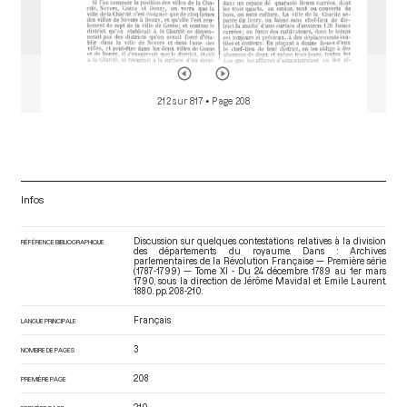
212 sur 817
• Page 208
Infos
Discussion sur quelques contestations relatives à la division
RÉFÉRENCE BIBLIOGRAPHIQUE
des départements du royaume. Dans : Archives
parlementaires de la Révolution Française — Première série
(1787-1799) — Tome XI - Du 24 décembre 1789 au 1er mars
1790
, sous la direction de Jérôme Mavidal et Emile Laurent.
1880. pp. 208-210.
Français
LANGUE PRINCIPALE
3
NOMBRE DE PAGES
208
PREMIÈRE PAGE