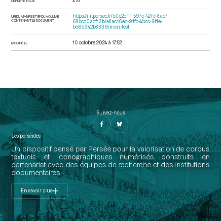
210
DERNIÈRE PAGE
https://iiif.persee.fr/b0e2cf11-597c-427d-8ac7-
URI DU MANIFEST IIIF DU VOLUME
CONTENANT LE DOCUMENT
68bcc0acf13b/a8ac16ec-91fc-4bcc-9f1e-
be6b942b8399/manifest
10 octobre 2024 à 17:52
MODIFIÉ LE
Suivez-nous
Les perséides
Un dispositif pensé par Persée pour la valorisation de corpus
textuels et iconographiques numérisés construits en
partenariat avec des équipes de recherche et des institutions
documentaires.
En savoir plus