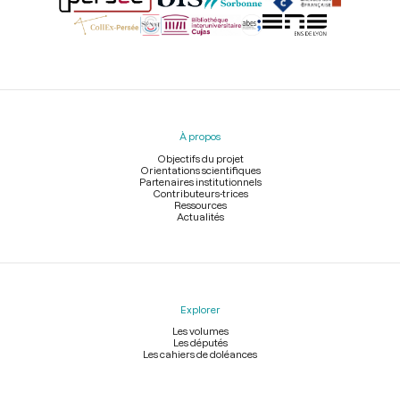
Menu
du
pied
À propos
de
page
Objectifs du projet
Orientations scientifiques
Partenaires institutionnels
Contributeurs-trices
Ressources
Actualités
Explorer
Les volumes
Les députés
Les cahiers de doléances