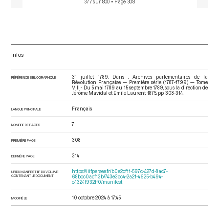
377 sur 800
• Page 308
Infos
31 juillet 1789. Dans : Archives parlementaires de la
RÉFÉRENCE BIBLIOGRAPHIQUE
Révolution Française — Première série (1787-1799) — Tome
VIII - Du 5 mai 1789 au 15 septembre 1789
, sous la direction de
Jérôme Mavidal et Emile Laurent. 1875. pp. 308-314.
Français
LANGUE PRINCIPALE
7
NOMBRE DE PAGES
308
PREMIÈRE PAGE
314
DERNIÈRE PAGE
https://iiif.persee.fr/b0e2cf11-597c-427d-8ac7-
URI DU MANIFEST IIIF DU VOLUME
CONTENANT LE DOCUMENT
68bcc0acf13b/743e3cc4-2a21-4625-b494-
c4324f932ff0/manifest
10 octobre 2024 à 17:45
MODIFIÉ LE