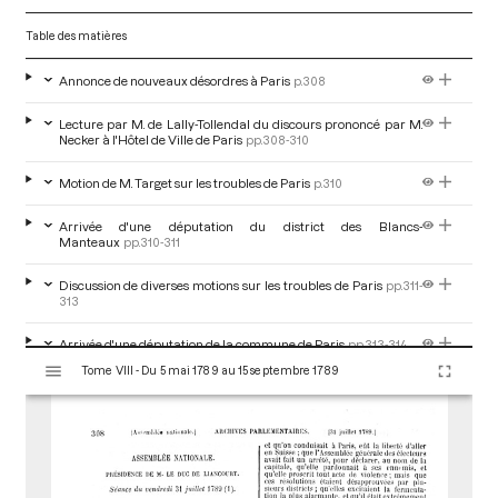
Table des matières
Annonce de nouveaux désordres à Paris
p.308
Lecture par M. de Lally-Tollendal du discours prononcé par M.
Necker à l'Hôtel de Ville de Paris
pp.308-310
Motion de M. Target sur les troubles de Paris
p.310
Arrivée d'une députation du district des Blancs-
Manteaux
pp.310-311
Discussion de diverses motions sur les troubles de Paris
pp.311-
313
Arrivée d'une députation de la commune de Paris
pp.313-314
V
Tome VIII - Du 5 mai 1789 au 15 septembre 1789
i
Arrêté de l'Assemblée nationale
p.314
s
u
a
l
i