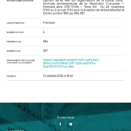
Opinion de M. Hell sur l’organisation de la justice. Dans :
RÉFÉRENCE BIBLIOGRAPHIQUE
Archives parlementaires de la Révolution Française —
Première série (1787-1799) — Tome XXI - Du 26 novembre
1790 au 2 janvier 1791
, sous la direction de Jérôme Mavidal et
Emile Laurent. 1885. pp. 684-687.
Français
LANGUE PRINCIPALE
4
NOMBRE DE PAGES
684
PREMIÈRE PAGE
687
DERNIÈRE PAGE
https://iiif.persee.fr/b0e2cf11-597c-427d-8ac7-
URI DU MANIFEST IIIF DU VOLUME
CONTENANT LE DOCUMENT
68bcc0acf13b/85473df1-325b-442d-8f3a-
74bcf9832102/manifest
10 octobre 2024 à 18:02
MODIFIÉ LE
Suivez-nous