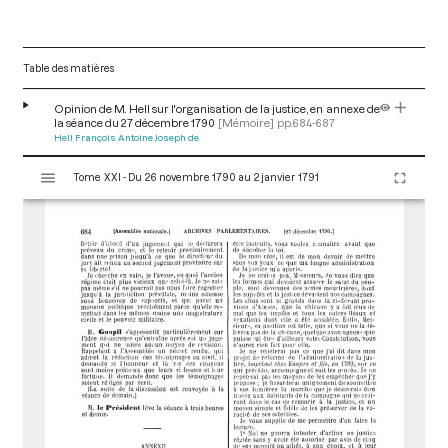
Table des matières
Opinion de M. Hell sur l'organisation de la justice, en annexe de
la séance du 27 décembre 1790
[Mémoire]
pp.684-687
Hell François Antoine Joseph de
V
Tome XXI - Du 26 novembre 1790 au 2 janvier 1791
i
s
u
a
l
i
s
e
u
r
M
i
r
a