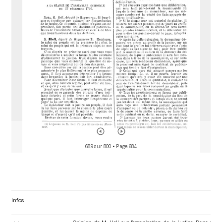
d
o
r
689 sur 800
• Page 684
Infos