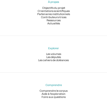
À propos
de
page
Objectifs du projet
Orientations scientifiques
Partenaires institutionnels
Contributeurs-trices
Ressources
Actualités
Explorer
Les volumes
Les députés
Les cahiers de doléances
Comprendre
Comprendre le corpus
Aide à l'exploration
Foire aux questions