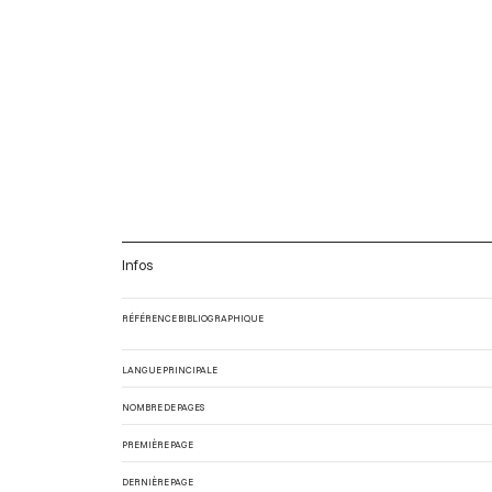
Infos
RÉFÉRENCE BIBLIOGRAPHIQUE
LANGUE PRINCIPALE
NOMBRE DE PAGES
PREMIÈRE PAGE
DERNIÈRE PAGE