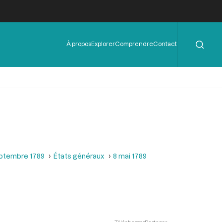
Rechercher
Menu
À propos
Explorer
Comprendre
Contact
de
l'en-
tête
septembre 1789
États généraux
8 mai 1789