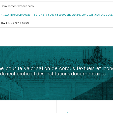
Déroulement des séances
https://iiif.persee.fr/b0e2cf11-597c-427d-8ac7-68bcc0acf13b/743e3cc4-2a21-4625-b494-c4
11 octobre 2024 à 07:53
ée pour la valorisation de corpus textuels et ic
de recherche et des institutions documentaires.