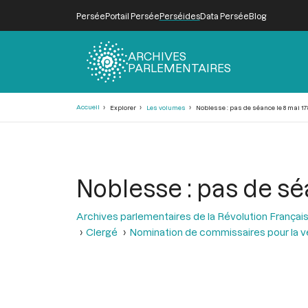
Persée
Portail Persée
Perséides
Data Persée
Blog
ARCHIVES
PARLEMENTAIRES
Fil
Accueil
Explorer
Les volumes
Noblesse : pas de séance le 8 mai 17
d'Ariane
Noblesse : pas de sé
Archives parlementaires de la Révolution Françai
Clergé
Nomination de commissaires pour la vé