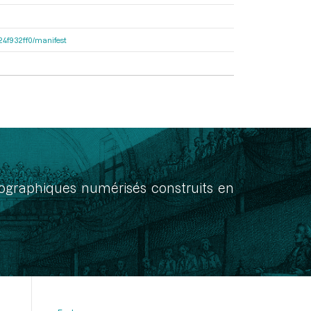
324f932ff0/manifest
onographiques numérisés construits en