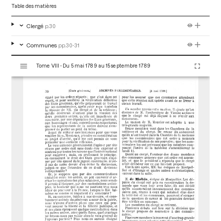
Table des matières
Clergé
p.30
Communes
pp.30-31
V
Tome VIII - Du 5 mai 1789 au 15 septembre 1789
i
s
u
a
l
i
s
e
u
r
M
i
r
a
d
o
r