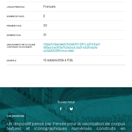
Français
LANGUE PRINCIPALE
2
NOMBRE DE PAGES
30
PREMIÈRE PAGE
31
DERNIÈRE PAGE
https://iiif.persee.fr/b0e2cf11-597c-427d-8ac7-
URI DU MANIFEST IIIF DU VOLUME
CONTENANT LE DOCUMENT
68bcc0acf13b/743e3cc4-2a21-4625-b494-
c4324f932ff0/manifest
10 octobre 2024 à 17:24
MODIFIÉ LE
Suivez-nous
Les perséides
Un dispositif pensé par Persée pour la valorisation de corpus
textuels et iconographiques numérisés construits en