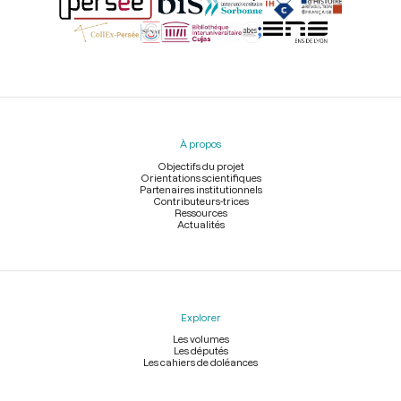
Menu
du
pied
À propos
de
page
Objectifs du projet
Orientations scientifiques
Partenaires institutionnels
Contributeurs-trices
Ressources
Actualités
Explorer
Les volumes
Les députés
Les cahiers de doléances