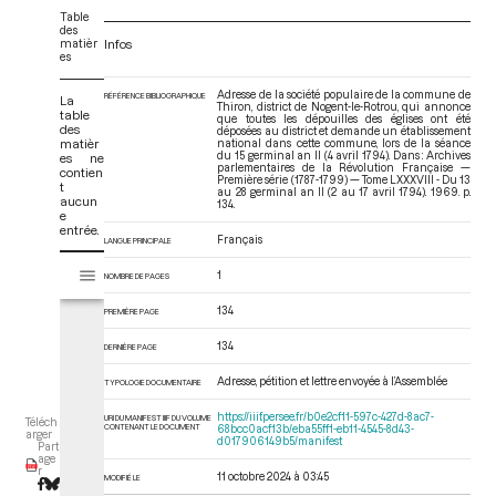
Table
des
matièr
Infos
es
Adresse de la société populaire de la commune de
RÉFÉRENCE BIBLIOGRAPHIQUE
La
Thiron, district de Nogent-le-Rotrou, qui annonce
table
que toutes les dépouilles des églises ont été
des
déposées au district et demande un établissement
matièr
national dans cette commune, lors de la séance
du 15 germinal an II (4 avril 1794). Dans : Archives
es ne
parlementaires de la Révolution Française —
contien
Première série (1787-1799) — Tome LXXXVIII - Du 13
t
au 28 germinal an II (2 au 17 avril 1794)
. 1969. p.
aucun
134.
e
entrée.
Français
LANGUE PRINCIPALE
V
Tome LXXXVIII - Du 13 au 28 germinal an II (2 au 17 avril 1794)
1
NOMBRE DE PAGES
i
s
134
PREMIÈRE PAGE
u
a
134
DERNIÈRE PAGE
l
Adresse, pétition et lettre envoyée à l’Assemblée
i
TYPOLOGIE DOCUMENTAIRE
s
https://iiif.persee.fr/b0e2cf11-597c-427d-8ac7-
URI DU MANIFEST IIIF DU VOLUME
Téléch
e
CONTENANT LE DOCUMENT
68bcc0acf13b/eba55ff1-eb11-4545-8d43-
arger
d017906149b5/manifest
Part
u
age
r
r
11 octobre 2024 à 03:45
MODIFIÉ LE
M