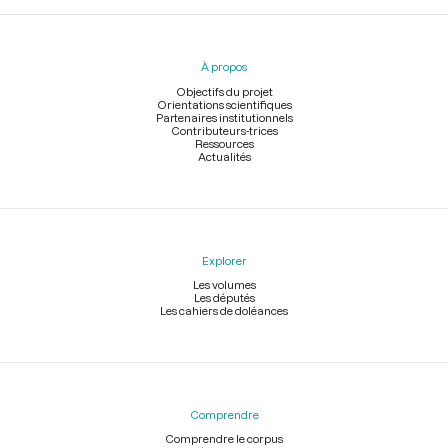
Menu
du
pied
À propos
de
page
Objectifs du projet
Orientations scientifiques
Partenaires institutionnels
Contributeurs-trices
Ressources
Actualités
Explorer
Les volumes
Les députés
Les cahiers de doléances
Comprendre
Comprendre le corpus