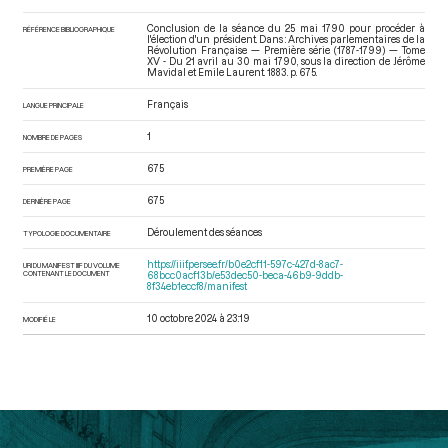
Conclusion de la séance du 25 mai 1790 pour procéder à
RÉFÉRENCE BIBLIOGRAPHIQUE
l'élection d'un président. Dans : Archives parlementaires de la
Révolution Française — Première série (1787-1799) — Tome
XV - Du 21 avril au 30 mai 1790
, sous la direction de Jérôme
Mavidal et Emile Laurent. 1883. p. 675.
Français
LANGUE PRINCIPALE
1
NOMBRE DE PAGES
675
PREMIÈRE PAGE
675
DERNIÈRE PAGE
Déroulement des séances
TYPOLOGIE DOCUMENTAIRE
https://iiif.persee.fr/b0e2cf11-597c-427d-8ac7-
URI DU MANIFEST IIIF DU VOLUME
CONTENANT LE DOCUMENT
68bcc0acf13b/e53dec50-beca-46b9-9ddb-
8f34eb1eccf8/manifest
10 octobre 2024 à 23:19
MODIFIÉ LE