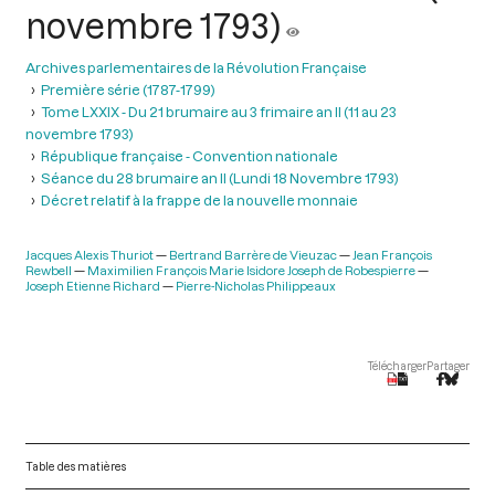
novembre 1793)
Archives parlementaires de la Révolution Française
Première série (1787-1799)
Tome LXXIX - Du 21 brumaire au 3 frimaire an II (11 au 23
novembre 1793)
République française - Convention nationale
Séance du 28 brumaire an II (Lundi 18 Novembre 1793)
Décret relatif à la frappe de la nouvelle monnaie
Jacques Alexis Thuriot
Bertrand Barrère de Vieuzac
Jean François
Rewbell
Maximilien François Marie Isidore Joseph de Robespierre
Joseph Etienne Richard
Pierre-Nicholas Philippeaux
Télécharger
Partager
Table des matières