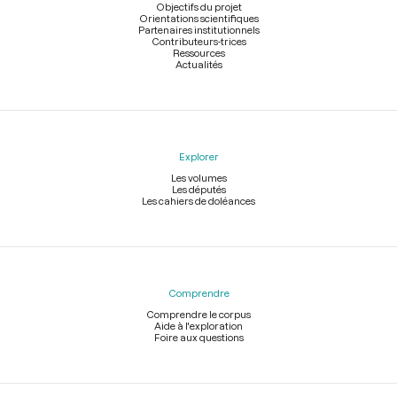
page
Objectifs du projet
Orientations scientifiques
Partenaires institutionnels
Contributeurs-trices
Ressources
Actualités
Explorer
Les volumes
Les députés
Les cahiers de doléances
Comprendre
Comprendre le corpus
Aide à l'exploration
Foire aux questions