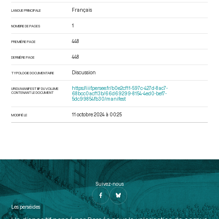
Français
LANGUE PRINCIPALE
1
NOMBRE DE PAGES
448
PREMIÈRE PAGE
448
DERNIÈRE PAGE
Discussion
TYPOLOGIE DOCUMENTAIRE
https://iiif.persee.fr/b0e2cf11-597c-427d-8ac7-
URI DU MANIFEST IIIF DU VOLUME
CONTENANT LE DOCUMENT
68bcc0acf13b/66d69299-8154-4ed0-bef7-
5dc99854fb30/manifest
11 octobre 2024 à 00:25
MODIFIÉ LE
Suivez-nous
Les perséides