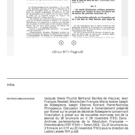
455 sur 817
• Page 448
Infos
Jacques Alexis Thuriot, Bertrand Barrère de Vieuzac, Jean
RÉFÉRENCE BIBLIOGRAPHIQUE
François Rewbell, Maximilien François Marie Isidore Joseph
de Robespierre, Joseph Etienne Richard, Pierre-Nicholas
Philippeaux. Discussion relative à l'amendement présenté
par Ramel sur le projet de décret de Robespierre concernant
l'inscription à placer sur les nouvelles monnaies, lors de la
séance du 28 brumaire an II (18 novembre 1793). Dans :
Archives parlementaires de la Révolution Française —
Première série (1787-1799) — Tome LXXIX - Du 21 brumaire au
3 frimaire an II (11 au 23 novembre 1793)
, sous la direction de
Lodoïs Lataste. 1911. p. 448.