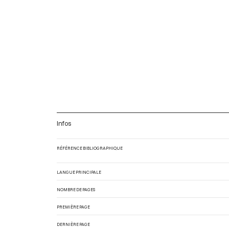
Infos
RÉFÉRENCE BIBLIOGRAPHIQUE
LANGUE PRINCIPALE
NOMBRE DE PAGES
PREMIÈRE PAGE
DERNIÈRE PAGE