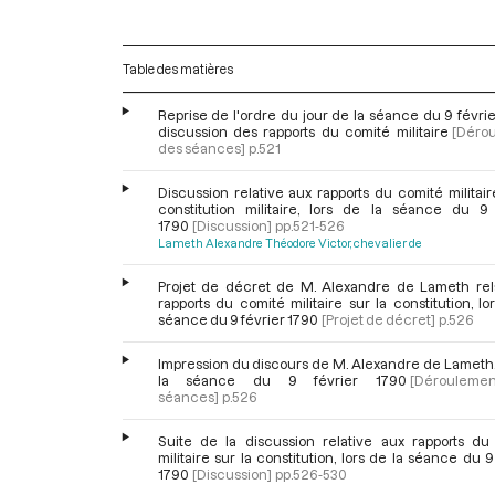
Table des matières
Reprise de l'ordre du jour de la séance du 9 févrie
discussion des rapports du comité militaire
[Déro
des séances]
p.521
Discussion relative aux rapports du comité militair
constitution militaire, lors de la séance du 9 
1790
[Discussion]
pp.521-526
Lameth Alexandre Théodore Victor, chevalier de
Projet de décret de M. Alexandre de Lameth rela
rapports du comité militaire sur la constitution, lo
séance du 9 février 1790
[Projet de décret]
p.526
Impression du discours de M. Alexandre de Lameth,
la séance du 9 février 1790
[Dérouleme
séances]
p.526
Suite de la discussion relative aux rapports du
militaire sur la constitution, lors de la séance du 9
1790
[Discussion]
pp.526-530