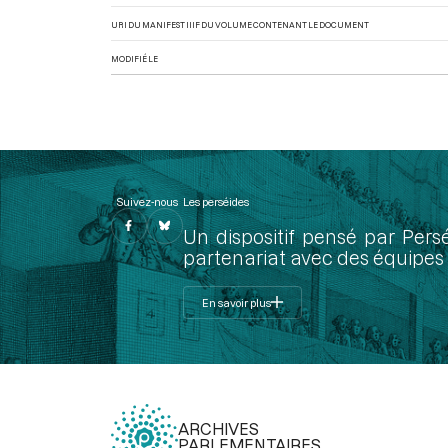
URI DU MANIFEST IIIF DU VOLUME CONTENANT LE DOCUMENT
MODIFIÉ LE
Suivez-nous
Les perséides
Un dispositif pensé par Pers
partenariat avec des équipes 
En savoir plus
ARCHIVES
PARLEMENTAIRES