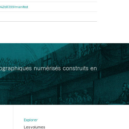
6b942b8399/manifest
onographiques numérisés construits en
Explorer
Les volumes