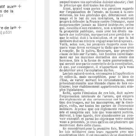
tif aux
rs de la
31
re de la
s]
p.531