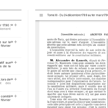
V
Tome XI - Du 24 décembre 1789 au 1er mars 179
i
s
r 1790 :
u
ulement
a
l
e sur la
i
février
s
e
u
r
tif aux
rs de la
M
i
r
 lors de
a
nt des
d
o
 comité
r
 février