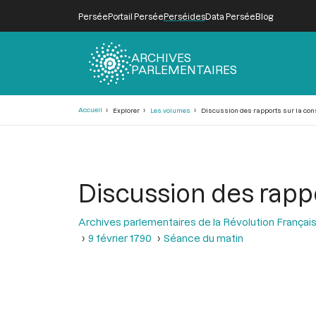
Persée
Portail Persée
Perséides
Data Persée
Blog
ARCHIVES
PARLEMENTAIRES
Fil
Accueil
Explorer
Les volumes
Discussion des rapports sur la const
d'Ariane
Discussion des rappor
Archives parlementaires de la Révolution Françai
9 février 1790
Séance du matin