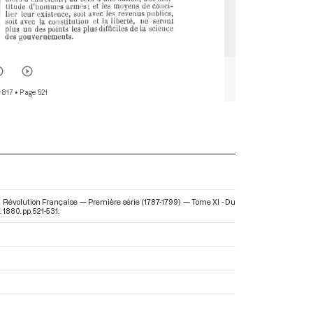
 817
• Page 521
 la Révolution Française — Première série (1787-1799) — Tome XI - Du
1880. pp. 521-531.