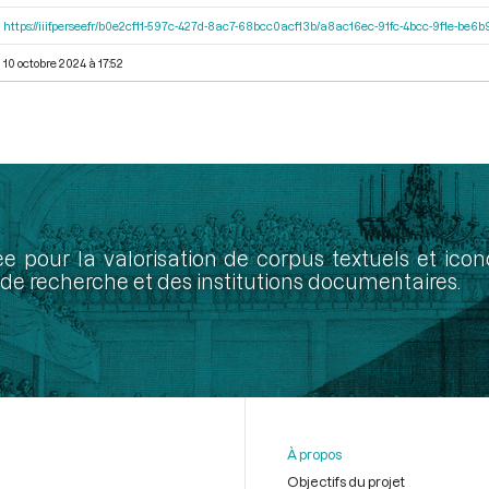
https://iiif.persee.fr/b0e2cf11-597c-427d-8ac7-68bcc0acf13b/a8ac16ec-91fc-4bcc-9f1e-be
10 octobre 2024 à 17:52
ée pour la valorisation de corpus textuels et ic
de recherche et des institutions documentaires.
À propos
Objectifs du projet