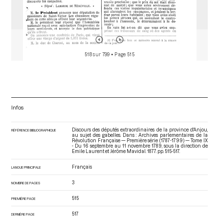
518 sur 799
• Page 515
Infos
Discours des députés extraordinaires de la province d'Anjou,
RÉFÉRENCE BIBLIOGRAPHIQUE
au sujet des gabelles. Dans : Archives parlementaires de la
Révolution Française — Première série (1787-1799) — Tome IX
- Du 16 septembre au 11 novembre 1789
, sous la direction de
Emile Laurent et Jérôme Mavidal. 1877. pp. 515-517.
Français
LANGUE PRINCIPALE
3
NOMBRE DE PAGES
515
PREMIÈRE PAGE
517
DERNIÈRE PAGE