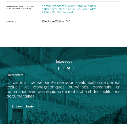
https://iiif.persee.fr/b0e2cf11-597c-427d-8ac7-
URI DU MANIFEST IIIF DU VOLUME
CONTENANT LE DOCUMENT
68bcc0acf13b/3a964d0c-92c0-4773-a1e2-
4d8599718b9c/manifest
10 octobre 2024 à 17:47
MODIFIÉ LE
Suivez-nous
Les perséides
Un dispositif pensé par Persée pour la valorisation de corpus
textuels et iconographiques numérisés construits en
partenariat avec des équipes de recherche et des institutions
documentaires.
En savoir plus