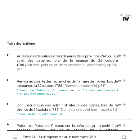
Partager
Table des matières
Adresse des députés extraordinaires de la province d'Anjou, au
sujet des gabelles, lors de la séance du 24 octobre
1789
[Adresse, pétition et lettre envoyée à l’Assemblée]
pp.515-
517
Renvoi au comité des recherches de l'affaire de Troyes, lors de
la séance du 24 octobre 1789
[Renvoi aux comités]
p.517
Fréteau de Saint-Just Emmanuel
La Rochefoucauld-Liancourt
François Alexandre, duc de
Don patriotique des administrateurs des postes, lors de la
séance du 24 octobre 1789
[Don patriotique et hommage]
p.517
Fréteau de Saint-Just Emmanuel
Retour du Président Fréteau sur les décrets qu'il a porté à la
sanction royale, lors de la séance du 24 octobre
V
1789
[Déroulement des séances]
p.517
Tome IX - Du 16 septembre au 11 novembre 1789
Fréteau de Saint-Just Emmanuel