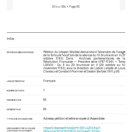
92 sur 804
• Page 85
Infos
Pétition du citoyen Malbec demandant l'abandon de l'usage
RÉFÉRENCE BIBLIOGRAPHIQUE
de la formule "vous", lors de la séance du 10 brumaire an II (31
octobre 1793). Dans : Archives parlementaires de la
Révolution Française — Première série (1787-1799) — Tome
LXXVIII - Du 8 au 20 brumaire an II (29 octobre au 10
novembre 1793)
, sous la direction de Lodoïs Lataste et Louis
Claveau et Constant Pionnier et Gaston Barbier. 1911. p. 85.
Français
LANGUE PRINCIPALE
1
NOMBRE DE PAGES
85
PREMIÈRE PAGE
85
DERNIÈRE PAGE
Adresse, pétition et lettre envoyée à l’Assemblée
TYPOLOGIE DOCUMENTAIRE
https://iiif.persee.fr/b0e2cf11-597c-427d-8ac7-
URI DU MANIFEST IIIF DU VOLUME
CONTENANT LE DOCUMENT
68bcc0acf13b/3fc29820-5a05-4ed7-909d-