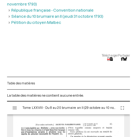
novembre 1793)
République française - Convention nationale
Séance du 10 brumaire an II (jeudi 31 octobre 1793)
Pétition du citoyen Malbec
Télécharger
Partager
Table des matières
La table des matières ne contient aucune entrée.
V
Tome LXXVIII - Du 8 au 20 brumaire an II (29 octobre au 10 novembre 1793)
i
s
u
a
l