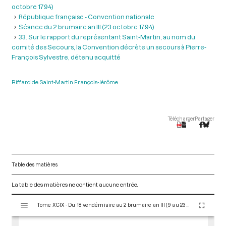
octobre 1794)
République française - Convention nationale
Séance du 2 brumaire an III (23 octobre 1794)
33. Sur le rapport du représentant Saint-Martin, au nom du
comité des Secours, la Convention décrète un secours à Pierre-
François Sylvestre, détenu acquitté
Riffard de Saint-Martin François-Jérôme
Télécharger
Partager
Table des matières
La table des matières ne contient aucune entrée.
V
Tome XCIX - Du 18 vendémiaire au 2 brumaire an III (9 au 23 octobre 1794)
i
s