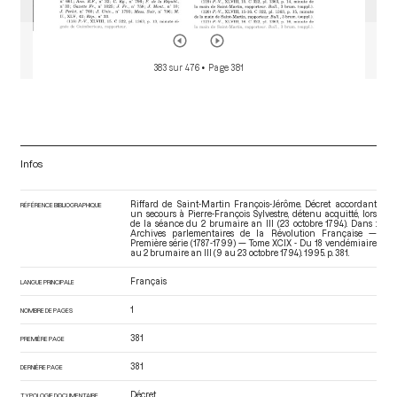
383 sur 476
• Page 381
Infos
Riffard de Saint-Martin François-Jérôme. Décret accordant
RÉFÉRENCE BIBLIOGRAPHIQUE
un secours à Pierre-François Sylvestre, détenu acquitté, lors
de la séance du 2 brumaire an III (23 octobre 1794). Dans :
Archives parlementaires de la Révolution Française —
Première série (1787-1799) — Tome XCIX - Du 18 vendémiaire
au 2 brumaire an III (9 au 23 octobre 1794)
. 1995. p. 381.
Français
LANGUE PRINCIPALE
1
NOMBRE DE PAGES
381
PREMIÈRE PAGE
381
DERNIÈRE PAGE
Décret
TYPOLOGIE DOCUMENTAIRE