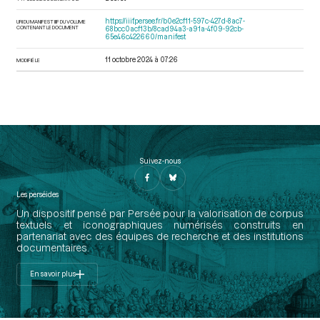
https://iiif.persee.fr/b0e2cf11-597c-427d-8ac7-
URI DU MANIFEST IIIF DU VOLUME
CONTENANT LE DOCUMENT
68bcc0acf13b/8cad94a3-a91a-4f09-92cb-
65e46c422660/manifest
11 octobre 2024 à 07:26
MODIFIÉ LE
Suivez-nous
Les perséides
Un dispositif pensé par Persée pour la valorisation de corpus
textuels et iconographiques numérisés construits en
partenariat avec des équipes de recherche et des institutions
documentaires.
En savoir plus