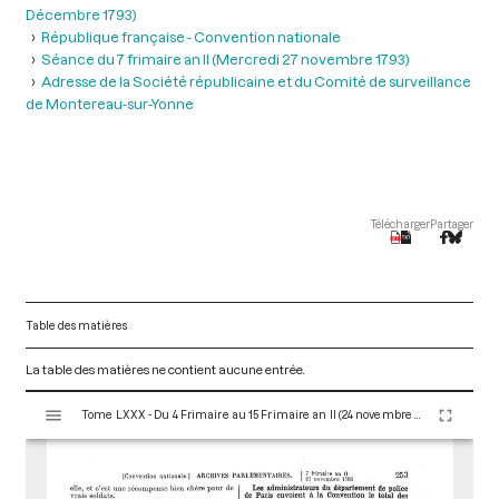
Décembre 1793)
République française - Convention nationale
Séance du 7 frimaire an II (Mercredi 27 novembre 1793)
Adresse de la Société républicaine et du Comité de surveillance
de Montereau-sur-Yonne
Télécharger
Partager
Table des matières
La table des matières ne contient aucune entrée.
V
Tome LXXX - Du 4 Frimaire au 15 Frimaire an II (24 novembre au 5 Décembre 1793)
i
s
u
a