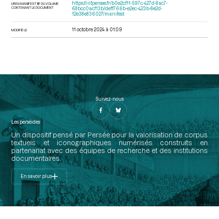
https://iiif.persee.fr/b0e2cf11-597c-427d-8ac7-
URI DU MANIFEST IIIF DU VOLUME
CONTENANT LE DOCUMENT
68bcc0acf13b/deff766b-e2ec-423b-8e2d-
12e38e836027/manifest
11 octobre 2024 à 01:09
MODIFIÉ LE
Suivez-nous
Les perséides
Un dispositif pensé par Persée pour la valorisation de corpus
textuels et iconographiques numérisés construits en
partenariat avec des équipes de recherche et des institutions
documentaires.
En savoir plus