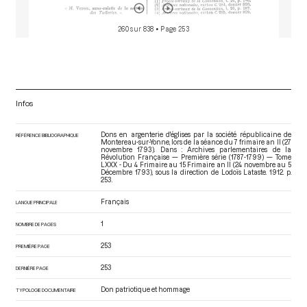
260 sur 838
• Page 253
Infos
Dons en argenterie d'églises par la société républicaine de
RÉFÉRENCE BIBLIOGRAPHIQUE
Montereau-sur-Yonne, lors de la séance du 7 frimaire an II (27
novembre 1793). Dans : Archives parlementaires de la
Révolution Française — Première série (1787-1799) — Tome
LXXX - Du 4 Frimaire au 15 Frimaire an II (24 novembre au 5
Décembre 1793)
, sous la direction de Lodoïs Lataste. 1912. p.
253.
Français
LANGUE PRINCIPALE
1
NOMBRE DE PAGES
253
PREMIÈRE PAGE
253
DERNIÈRE PAGE
Don patriotique et hommage
TYPOLOGIE DOCUMENTAIRE