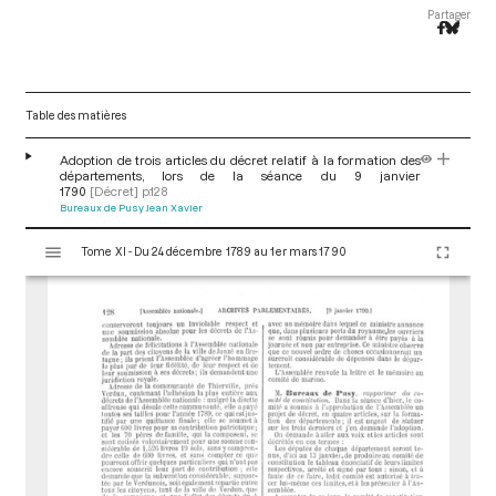
Partager
Table des matières
Adoption de trois articles du décret relatif à la formation des
départements, lors de la séance du 9 janvier
1790
[Décret]
p.128
Bureaux de Pusy Jean Xavier
V
Tome XI - Du 24 décembre 1789 au 1er mars 1790
i
s
u
a
l
i
s
e
u
r
M
i