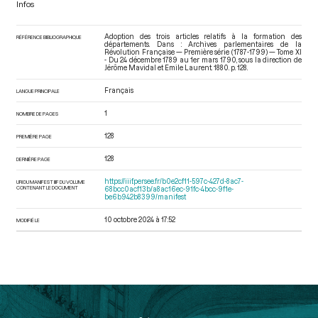
Infos
Adoption des trois articles relatifs à la formation des
RÉFÉRENCE BIBLIOGRAPHIQUE
départements. Dans : Archives parlementaires de la
Révolution Française — Première série (1787-1799) — Tome XI
- Du 24 décembre 1789 au 1er mars 1790
, sous la direction de
Jérôme Mavidal et Emile Laurent. 1880. p. 128.
Français
LANGUE PRINCIPALE
1
NOMBRE DE PAGES
128
PREMIÈRE PAGE
128
DERNIÈRE PAGE
https://iiif.persee.fr/b0e2cf11-597c-427d-8ac7-
URI DU MANIFEST IIIF DU VOLUME
CONTENANT LE DOCUMENT
68bcc0acf13b/a8ac16ec-91fc-4bcc-9f1e-
be6b942b8399/manifest
10 octobre 2024 à 17:52
MODIFIÉ LE