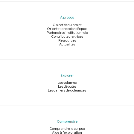
Menu
du
pied
À propos
de
page
Objectifs du projet
Orientations scientifiques
Partenaires institutionnels
Contributeurs-trices
Ressources
Actualités
Explorer
Les volumes
Les députés
Les cahiers de doléances
Comprendre
Comprendre le corpus
Aide à l'exploration