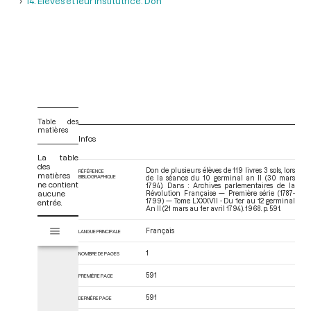
14. Elèves et leur institutrice. Don
Table des
matières
Infos
La table
des
Don de plusieurs élèves de 119 livres 3 sols, lors
RÉFÉRENCE
matières
BIBLIOGRAPHIQUE
de la séance du 10 germinal an II (30 mars
ne contient
1794). Dans : Archives parlementaires de la
aucune
Révolution Française — Première série (1787-
1799) — Tome LXXXVII - Du 1er au 12 germinal
entrée.
An II (21 mars au 1er avril 1794)
. 1968. p. 591.
V
Tome LXXXVII - Du 1er au 12 germinal An II (21 mars au 1er avril 1794)
Français
LANGUE PRINCIPALE
i
s
1
NOMBRE DE PAGES
u
a
591
PREMIÈRE PAGE
l
591
i
DERNIÈRE PAGE