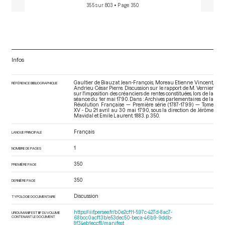
355 sur 803
• Page 350
Infos
Gaultier de Biauzat Jean-François, Moreau Etienne Vincent,
RÉFÉRENCE BIBLIOGRAPHIQUE
Andrieu César Pierre. Discussion sur le rapport de M. Vernier
sur l'imposition des créanciers de rentes constituées, lors de la
séance du 1er mai 1790. Dans : Archives parlementaires de la
Révolution Française — Première série (1787-1799) — Tome
XV - Du 21 avril au 30 mai 1790
, sous la direction de Jérôme
Mavidal et Emile Laurent. 1883. p. 350.
Français
LANGUE PRINCIPALE
1
NOMBRE DE PAGES
350
PREMIÈRE PAGE
350
DERNIÈRE PAGE
Discussion
TYPOLOGIE DOCUMENTAIRE
https://iiif.persee.fr/b0e2cf11-597c-427d-8ac7-
URI DU MANIFEST IIIF DU VOLUME
CONTENANT LE DOCUMENT
68bcc0acf13b/e53dec50-beca-46b9-9ddb-
8f34eb1eccf8/manifest