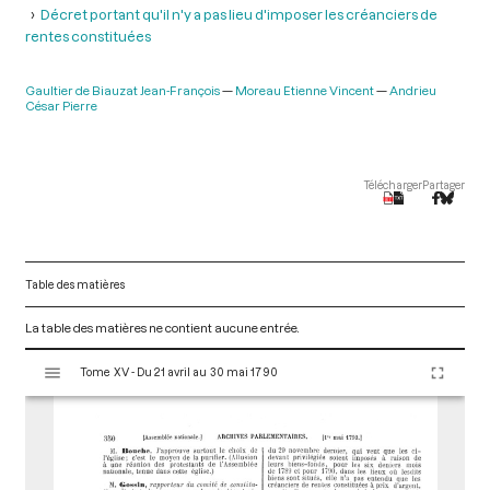
Décret portant qu'il n'y a pas lieu d'imposer les créanciers de
rentes constituées
Gaultier de Biauzat Jean-François
Moreau Etienne Vincent
Andrieu
César Pierre
Télécharger
Partager
Table des matières
La table des matières ne contient aucune entrée.
V
Tome XV - Du 21 avril au 30 mai 1790
i
s
u
a
l
i