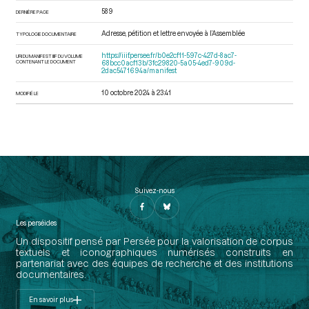
589
DERNIÈRE PAGE
Adresse, pétition et lettre envoyée à l’Assemblée
TYPOLOGIE DOCUMENTAIRE
https://iiif.persee.fr/b0e2cf11-597c-427d-8ac7-
URI DU MANIFEST IIIF DU VOLUME
CONTENANT LE DOCUMENT
68bcc0acf13b/3fc29820-5a05-4ed7-909d-
2dac5471694a/manifest
10 octobre 2024 à 23:41
MODIFIÉ LE
Suivez-nous
Les perséides
Un dispositif pensé par Persée pour la valorisation de corpus
textuels et iconographiques numérisés construits en
partenariat avec des équipes de recherche et des institutions
documentaires.
En savoir plus