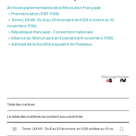
Archives parlementaires de la Révolution Française
Première série (1787-1799)
Tome LXXVIII - Du 8 au 20 brumaire an II (29 octobre au 10
novembre 1793)
République française - Convention nationale
Séance du 18 brumaire an II (vendredi 8 novembre 1793)
Adresse de la Société populaire de Puiseaux
Télécharger
Partager
Table des matières
La table des matières ne contient aucune entrée.
V
Tome LXXVIII - Du 8 au 20 brumaire an II (29 octobre au 10 novembre 1793)
i