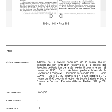
595 sur 804
• Page 588
Infos
Adresse de la société populaire de Puiseaux (Loiret)
RÉFÉRENCE BIBLIOGRAPHIQUE
demandant son affiliation fraternelle à la société des
Jacobins de Paris, lors de la séance du 18 brumaire an II (8
novembre 1793). Dans : Archives parlementaires de la
Révolution Française — Première série (1787-1799) — Tome
LXXVIII - Du 8 au 20 brumaire an II (29 octobre au 10
novembre 1793)
, sous la direction de Lodoïs Lataste et Louis
Claveau et Constant Pionnier et Gaston Barbier. 1911. pp. 588-
589.
Français
LANGUE PRINCIPALE
2
NOMBRE DE PAGES
588
PREMIÈRE PAGE