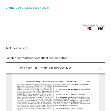
Emmery de Grozyeulx Jean-Louis
Télécharger
Partager
Table des matières
La table des matières ne contient aucune entrée.
V
Tome XXIV - Du 10 mars 1791 au 12 avril 1791
i
s
u
a
l
i
s
e
u