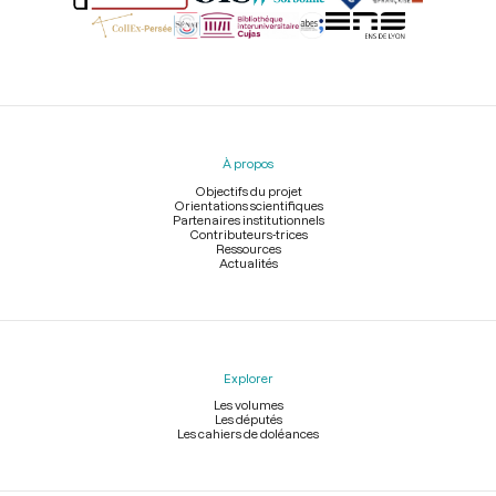
Menu
du
pied
À propos
de
page
Objectifs du projet
Orientations scientifiques
Partenaires institutionnels
Contributeurs-trices
Ressources
Actualités
Explorer
Les volumes
Les députés
Les cahiers de doléances