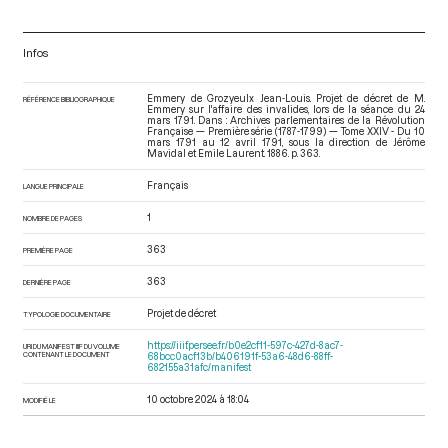
Infos
Emmery de Grozyeulx Jean-Louis. Projet de décret de M.
RÉFÉRENCE BIBLIOGRAPHIQUE
Emmery sur l'affaire des invalides, lors de la séance du 24
mars 1791. Dans : Archives parlementaires de la Révolution
Française — Première série (1787-1799) — Tome XXIV - Du 10
mars 1791 au 12 avril 1791
, sous la direction de Jérôme
Mavidal et Emile Laurent. 1886. p. 363.
Français
LANGUE PRINCIPALE
1
NOMBRE DE PAGES
363
PREMIÈRE PAGE
363
DERNIÈRE PAGE
Projet de décret
TYPOLOGIE DOCUMENTAIRE
https://iiif.persee.fr/b0e2cf11-597c-427d-8ac7-
URI DU MANIFEST IIIF DU VOLUME
CONTENANT LE DOCUMENT
68bcc0acf13b/b406191f-53a6-48d6-88ff-
682155a31afc/manifest
10 octobre 2024 à 18:04
MODIFIÉ LE