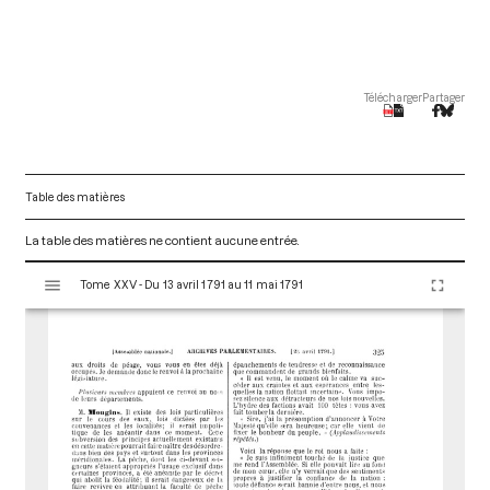
Télécharger
Partager
Table des matières
La table des matières ne contient aucune entrée.
V
Tome XXV - Du 13 avril 1791 au 11 mai 1791
i
s
u
a
l
i
s
e
u
r