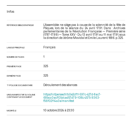
Infos
L’Assemblée ne siège pas à cause de la solennité de la fête de
RÉFÉRENCE BIBLIOGRAPHIQUE
Pâques, lors de la séance du 24 avril 1791. Dans : Archives
parlementaires de la Révolution Française — Première série
(1787-1799) — Tome XXV - Du 13 avril 1791 au 11 mai 1791
, sous
la direction de Jérôme Mavidal et Emile Laurent. 1886. p. 325.
Français
LANGUE PRINCIPALE
1
NOMBRE DE PAGES
325
PREMIÈRE PAGE
325
DERNIÈRE PAGE
Déroulement des séances
TYPOLOGIE DOCUMENTAIRE
https://iiif.persee.fr/b0e2cf11-597c-427d-8ac7-
URI DU MANIFEST IIIF DU VOLUME
CONTENANT LE DOCUMENT
68bcc0acf13b/cad57d79-1084-4575-9363-
f56f02114a3a/manifest
10 octobre 2024 à 23:30
MODIFIÉ LE