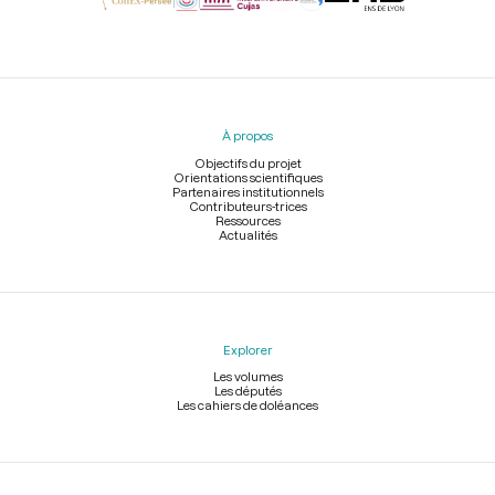
Menu
du
pied
À propos
de
page
Objectifs du projet
Orientations scientifiques
Partenaires institutionnels
Contributeurs-trices
Ressources
Actualités
Explorer
Les volumes
Les députés
Les cahiers de doléances