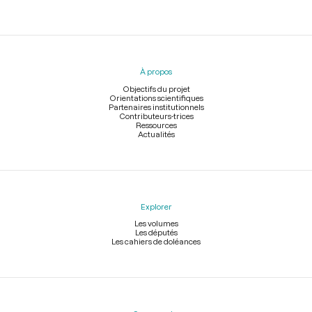
Menu
du
pied
À propos
de
page
Objectifs du projet
Orientations scientifiques
Partenaires institutionnels
Contributeurs-trices
Ressources
Actualités
Explorer
Les volumes
Les députés
Les cahiers de doléances