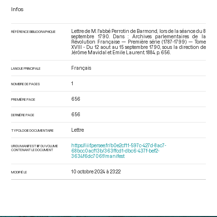
Infos
Lettre de M. l'abbé Perrotin de Barmond, lors de la séance du 8
RÉFÉRENCE BIBLIOGRAPHIQUE
septembre 1790. Dans : Archives parlementaires de la
Révolution Française — Première série (1787-1799) — Tome
XVIII - Du 12 aout au 15 septembre 1790
, sous la direction de
Jérôme Mavidal et Emile Laurent. 1884. p. 656.
Français
LANGUE PRINCIPALE
1
NOMBRE DE PAGES
656
PREMIÈRE PAGE
656
DERNIÈRE PAGE
Lettre
TYPOLOGIE DOCUMENTAIRE
https://iiif.persee.fr/b0e2cf11-597c-427d-8ac7-
URI DU MANIFEST IIIF DU VOLUME
CONTENANT LE DOCUMENT
68bcc0acf13b/363ffcd1-dbc6-437f-bef2-
3634f6dc706f/manifest
10 octobre 2024 à 23:22
MODIFIÉ LE