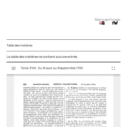
Télécharger
Partager
Table des matières
La table des matières ne contient aucune entrée.
V
Tome XVIII - Du 12 aout au 15 septembre 1790
i
s
u
a
l
i
s
e
u
r
M