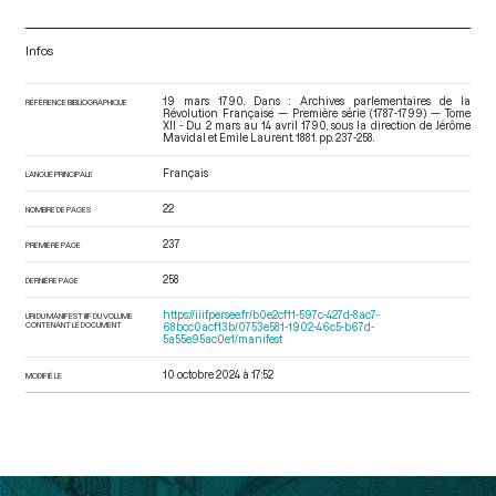
Infos
19 mars 1790. Dans : Archives parlementaires de la
RÉFÉRENCE BIBLIOGRAPHIQUE
Révolution Française — Première série (1787-1799) — Tome
XII - Du 2 mars au 14 avril 1790
, sous la direction de Jérôme
Mavidal et Emile Laurent. 1881. pp. 237-258.
Français
LANGUE PRINCIPALE
22
NOMBRE DE PAGES
237
PREMIÈRE PAGE
258
DERNIÈRE PAGE
https://iiif.persee.fr/b0e2cf11-597c-427d-8ac7-
URI DU MANIFEST IIIF DU VOLUME
CONTENANT LE DOCUMENT
68bcc0acf13b/0753e581-1902-46c5-b67d-
5a55e95ac0e1/manifest
10 octobre 2024 à 17:52
MODIFIÉ LE