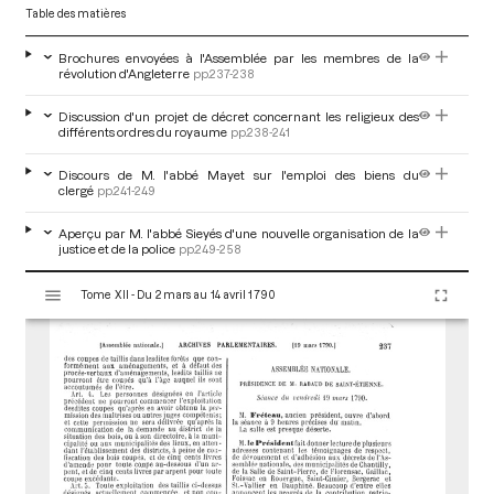
Table des matières
Brochures envoyées à l'Assemblée par les membres de la
révolution d'Angleterre
pp.237-238
Discussion d'un projet de décret concernant les religieux des
différents ordres du royaume
pp.238-241
Discours de M. l'abbé Mayet sur l'emploi des biens du
clergé
pp.241-249
Aperçu par M. l'abbé Sieyés d'une nouvelle organisation de la
justice et de la police
pp.249-258
V
Tome XII - Du 2 mars au 14 avril 1790
i
s
u
a
l
i
s
e
u
r