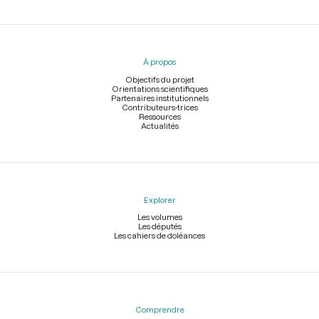
Menu
du
pied
À propos
de
page
Objectifs du projet
Orientations scientifiques
Partenaires institutionnels
Contributeurs-trices
Ressources
Actualités
Explorer
Les volumes
Les députés
Les cahiers de doléances
Comprendre