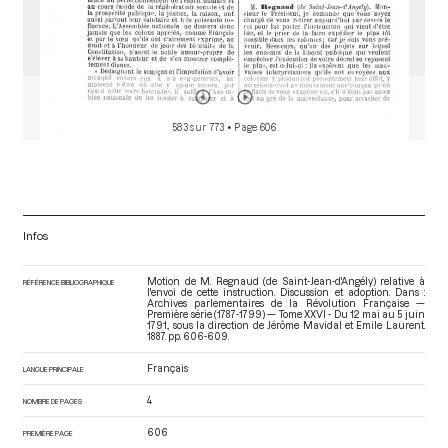
583 sur 773
• Page 606
Infos
Motion de M. Regnaud (de Saint-Jean-d'Angély) relative à
RÉFÉRENCE BIBLIOGRAPHIQUE
l'envoi de cette instruction. Discussion et adoption. Dans :
Archives parlementaires de la Révolution Française —
Première série (1787-1799) — Tome XXVI - Du 12 mai au 5 juin
1791.
, sous la direction de Jérôme Mavidal et Emile Laurent.
1887. pp. 606-609.
Français
LANGUE PRINCIPALE
4
NOMBRE DE PAGES
606
PREMIÈRE PAGE