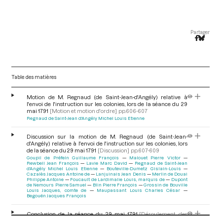
Partager
Table des matières
Motion de M. Regnaud (de Saint-Jean-d'Angély) relative à
l'envoi de l'instruction sur les colonies, lors de la séance du 29
mai 1791
[Motion et motion d'ordre]
pp.606-607
Regnaud de Saint-Jean d'Angély Michel Louis Etienne
Discussion sur la motion de M. Regnaud (de Saint-Jean-
d'Angély) relative à l'envoi de l'instruction sur les colonies, lors
de la séance du 29 mai 1791
[Discussion]
pp.607-609
Goupil de Préfeln Guillaume François
Malouet Pierre Victor
Rewbell Jean François
Lavie Marc David
Regnaud de Saint-Jean
d'Angély Michel Louis Etienne
Bouteville-Dumetz Gislain-Louis
Cazalès Jacques Antoine de
Lanjuinais Jean Denis
Merlin de Douai
Philippe Antoine
Foucault de Lardimalie Louis, marquis de
Dupont
de Nemours Pierre Samuel
Blin Pierre François
Grossin de Bouville
Louis Jacques, comte de
Maupassant Louis Charles César
Begouën Jacques François
Conclusion de la séance du 29 mai 1791
[Déroulement des
V
séances]
p.609