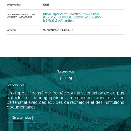
609
DERNIÈRE PAGE
https://iiif.persee.fr/b0e2cf11-597c-427d-8ac7-
URI DU MANIFEST IIIF DU VOLUME
CONTENANT LE DOCUMENT
68bcc0acf13b/f05b6cb0-2663-4460-b657-
fe6f5ea3c7dc/manifest
10 octobre 2024 à 18:06
MODIFIÉ LE
Suivez-nous
Les perséides
Un dispositif pensé par Persée pour la valorisation de corpus
textuels et iconographiques numérisés construits en
partenariat avec des équipes de recherche et des institutions
documentaires.
En savoir plus