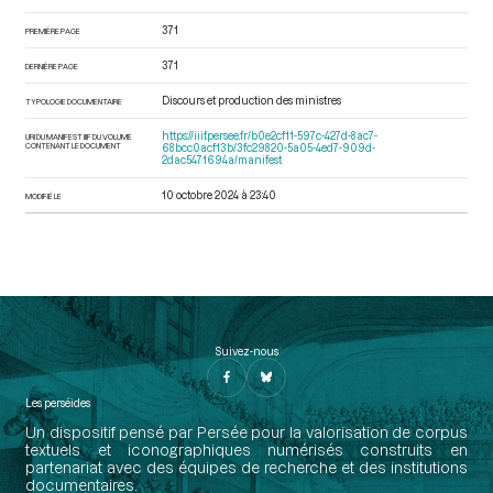
371
PREMIÈRE PAGE
371
DERNIÈRE PAGE
Discours et production des ministres
TYPOLOGIE DOCUMENTAIRE
https://iiif.persee.fr/b0e2cf11-597c-427d-8ac7-
URI DU MANIFEST IIIF DU VOLUME
CONTENANT LE DOCUMENT
68bcc0acf13b/3fc29820-5a05-4ed7-909d-
2dac5471694a/manifest
10 octobre 2024 à 23:40
MODIFIÉ LE
Suivez-nous
Les perséides
Un dispositif pensé par Persée pour la valorisation de corpus
textuels et iconographiques numérisés construits en
partenariat avec des équipes de recherche et des institutions
documentaires.