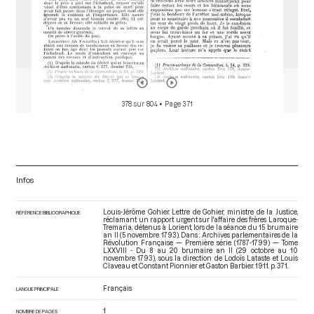
378 sur 804
• Page 371
Infos
Louis-Jérôme Gohier. Lettre de Gohier, ministre de la Justice,
RÉFÉRENCE BIBLIOGRAPHIQUE
réclamant un rapport urgent sur l'affaire des frères Laroque-
Tremaria, détenus à Lorient, lors de la séance du 15 brumaire
an II (5 novembre 1793). Dans : Archives parlementaires de la
Révolution Française — Première série (1787-1799) — Tome
LXXVIII - Du 8 au 20 brumaire an II (29 octobre au 10
novembre 1793)
, sous la direction de Lodoïs Lataste et Louis
Claveau et Constant Pionnier et Gaston Barbier. 1911. p. 371.
Français
LANGUE PRINCIPALE
1
NOMBRE DE PAGES