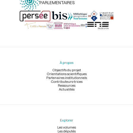
PARLEMENTAIRES
Menu
du
pied
À propos
de
page
Objectifs du projet
Orientations scientifiques
Partenaires institutionnels
Contributeurs-trices
Ressources
Actualités
Explorer
Les volumes
Les députés