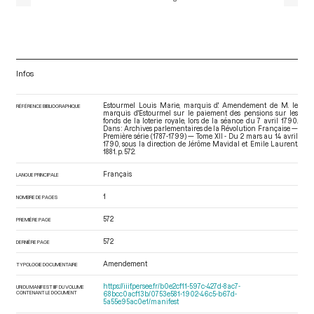
Infos
Estourmel Louis Marie, marquis d'. Amendement de M. le
RÉFÉRENCE BIBLIOGRAPHIQUE
marquis d'Estourmel sur le paiement des pensions sur les
fonds de la loterie royale, lors de la séance du 7 avril 1790.
Dans : Archives parlementaires de la Révolution Française —
Première série (1787-1799) — Tome XII - Du 2 mars au 14 avril
1790
, sous la direction de Jérôme Mavidal et Emile Laurent.
1881. p. 572.
Français
LANGUE PRINCIPALE
1
NOMBRE DE PAGES
572
PREMIÈRE PAGE
572
DERNIÈRE PAGE
Amendement
TYPOLOGIE DOCUMENTAIRE
https://iiif.persee.fr/b0e2cf11-597c-427d-8ac7-
URI DU MANIFEST IIIF DU VOLUME
CONTENANT LE DOCUMENT
68bcc0acf13b/0753e581-1902-46c5-b67d-
5a55e95ac0e1/manifest