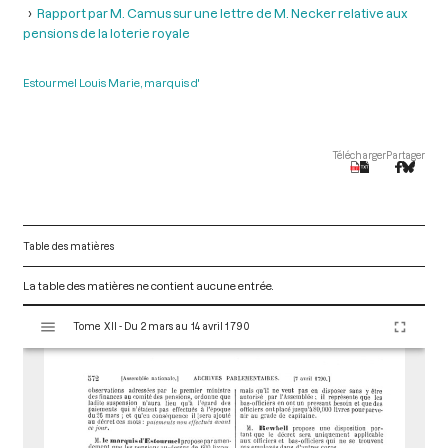
Rapport par M. Camus sur une lettre de M. Necker relative aux
pensions de la loterie royale
Estourmel Louis Marie, marquis d'
Télécharger
Partager
Table des matières
La table des matières ne contient aucune entrée.
V
Tome XII - Du 2 mars au 14 avril 1790
i
s
u
a
l
i
s