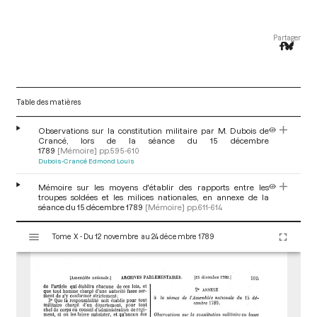
Partager
Table des matières
Observations sur la constitution militaire par M. Dubois de
Crancé, lors de la séance du 15 décembre
1789
[Mémoire]
pp.595-610
Dubois-Crancé Edmond Louis
Mémoire sur les moyens d'établir des rapports entre les
troupes soldées et les milices nationales, en annexe de la
séance du 15 décembre 1789
[Mémoire]
pp.611-614
V
Tome X - Du 12 novembre au 24 décembre 1789
i
s
u
a
l
i