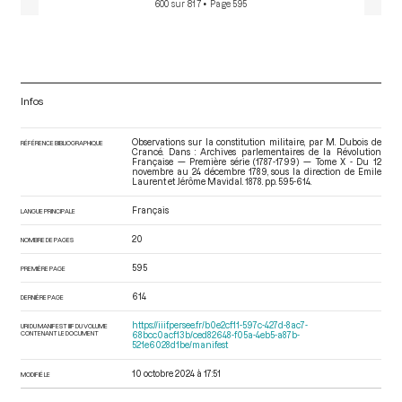
600 sur 817
• Page 595
Infos
Observations sur la constitution militaire, par M. Dubois de
RÉFÉRENCE BIBLIOGRAPHIQUE
Crancé. Dans : Archives parlementaires de la Révolution
Française — Première série (1787-1799) — Tome X - Du 12
novembre au 24 décembre 1789
, sous la direction de Emile
Laurent et Jérôme Mavidal. 1878. pp. 595-614.
Français
LANGUE PRINCIPALE
20
NOMBRE DE PAGES
595
PREMIÈRE PAGE
614
DERNIÈRE PAGE
https://iiif.persee.fr/b0e2cf11-597c-427d-8ac7-
URI DU MANIFEST IIIF DU VOLUME
CONTENANT LE DOCUMENT
68bcc0acf13b/ced82648-f05a-4eb5-a87b-
521e6028d1be/manifest
10 octobre 2024 à 17:51
MODIFIÉ LE