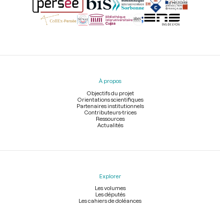
Menu
du
pied
À propos
de
page
Objectifs du projet
Orientations scientifiques
Partenaires institutionnels
Contributeurs-trices
Ressources
Actualités
Explorer
Les volumes
Les députés
Les cahiers de doléances