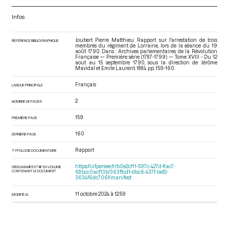
Infos
Joubert Pierre Matthieu. Rapport sur l'arrestation de trois
RÉFÉRENCE BIBLIOGRAPHIQUE
membres du régiment de Lorraine, lors de la séance du 19
août 1790. Dans : Archives parlementaires de la Révolution
Française — Première série (1787-1799) — Tome XVIII - Du 12
aout au 15 septembre 1790
, sous la direction de Jérôme
Mavidal et Emile Laurent. 1884. pp. 159-160.
Français
LANGUE PRINCIPALE
2
NOMBRE DE PAGES
159
PREMIÈRE PAGE
160
DERNIÈRE PAGE
Rapport
TYPOLOGIE DOCUMENTAIRE
https://iiif.persee.fr/b0e2cf11-597c-427d-8ac7-
URI DU MANIFEST IIIF DU VOLUME
CONTENANT LE DOCUMENT
68bcc0acf13b/363ffcd1-dbc6-437f-bef2-
3634f6dc706f/manifest
11 octobre 2024 à 12:59
MODIFIÉ LE