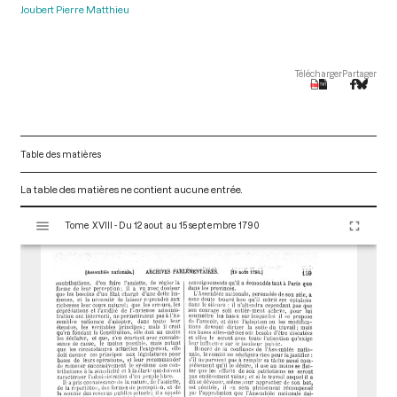
Joubert Pierre Matthieu
Télécharger
Partager
Table des matières
La table des matières ne contient aucune entrée.
V
Tome XVIII - Du 12 aout au 15 septembre 1790
i
s
u
a
l
i
s
e
u
r