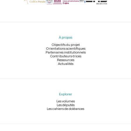
Menu
du
pied
À propos
de
page
Objectifs du projet
Orientations scientifiques
Partenaires institutionnels
Contributeurs-trices
Ressources
Actualités
Explorer
Les volumes
Les députés
Les cahiers de doléances