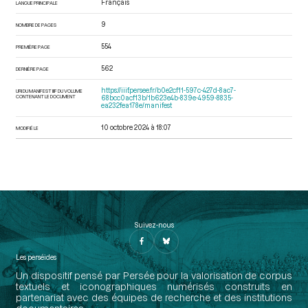
Français
LANGUE PRINCIPALE
9
NOMBRE DE PAGES
554
PREMIÈRE PAGE
562
DERNIÈRE PAGE
https://iiif.persee.fr/b0e2cf11-597c-427d-8ac7-
URI DU MANIFEST IIIF DU VOLUME
CONTENANT LE DOCUMENT
68bcc0acf13b/1b623e4b-839e-4959-8835-
ea232fea178e/manifest
10 octobre 2024 à 18:07
MODIFIÉ LE
Suivez-nous
Les perséides
Un dispositif pensé par Persée pour la valorisation de corpus
textuels et iconographiques numérisés construits en
partenariat avec des équipes de recherche et des institutions