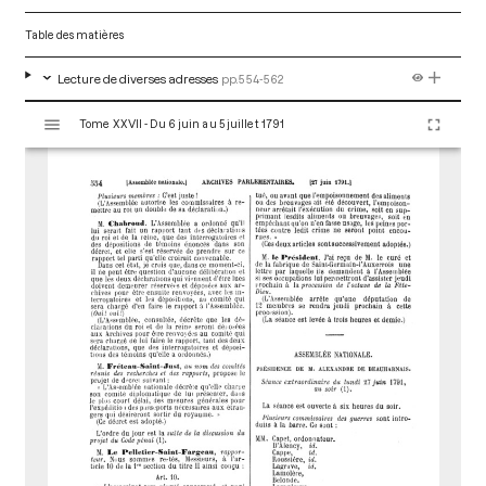
Table des matières
Lecture de diverses adresses
pp.554-562
V
Tome XXVII - Du 6 juin au 5 juillet 1791
i
s
u
a
l
i
s
e
u
r
M
i
r
a
d
o
r