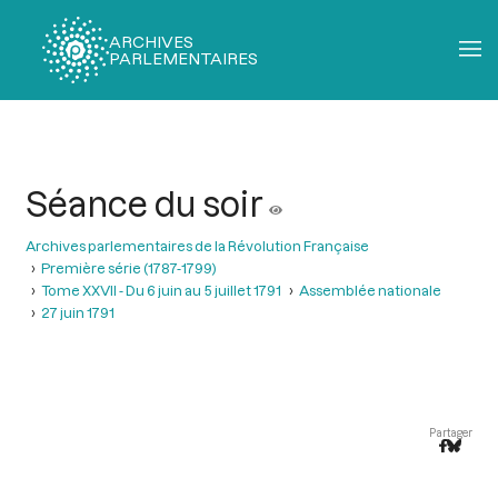
ARCHIVES
PARLEMENTAIRES
Fil
d'Ariane
Séance du soir
Archives parlementaires de la Révolution Française
Première série (1787-1799)
Tome XXVII - Du 6 juin au 5 juillet 1791
Assemblée nationale
27 juin 1791
Partager