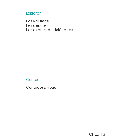
Explorer
Les volumes
Les députés
Les cahiers de doléances
Contact
Contactez-nous
CRÉDITS