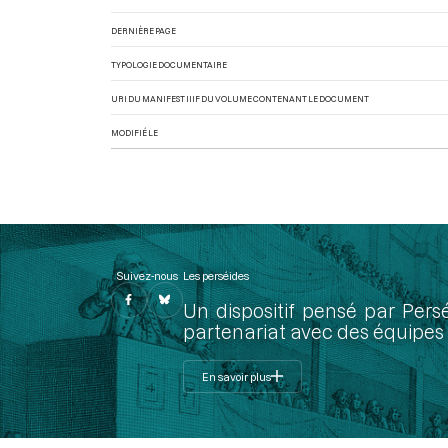
DERNIÈRE PAGE
TYPOLOGIE DOCUMENTAIRE
URI DU MANIFEST IIIF DU VOLUME CONTENANT LE DOCUMENT
MODIFIÉ LE
Suivez-nous
Les perséides
Un dispositif pensé par Pers
partenariat avec des équipes 
En savoir plus