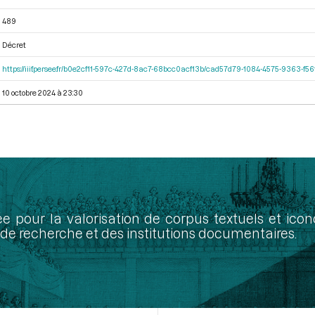
489
Décret
https://iiif.persee.fr/b0e2cf11-597c-427d-8ac7-68bcc0acf13b/cad57d79-1084-4575-9363-f
10 octobre 2024 à 23:30
ée pour la valorisation de corpus textuels et ic
de recherche et des institutions documentaires.