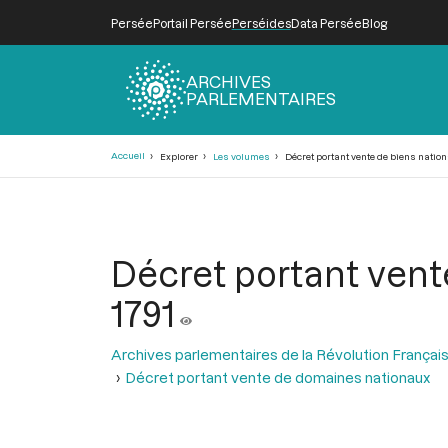
Persée
Portail Persée
Perséides
Data Persée
Blog
ARCHIVES
PARLEMENTAIRES
Fil
Accueil
Explorer
Les volumes
Décret portant vente de biens nationa
d'Ariane
Décret portant vente
1791
Archives parlementaires de la Révolution Françai
Décret portant vente de domaines nationaux