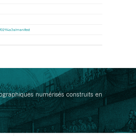
56f02114a3a/manifest
onographiques numérisés construits en