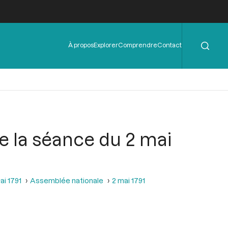
Rechercher
Menu
À propos
Explorer
Comprendre
Contact
de
l'en-
tête
de la séance du 2 mai
ai 1791
Assemblée nationale
2 mai 1791