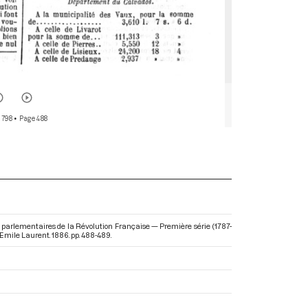
 798
• Page 488
s parlementaires de la Révolution Française — Première série (1787-
 Emile Laurent. 1886. pp. 488-489.