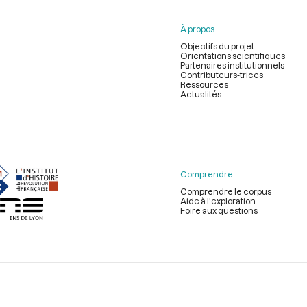
À propos
Objectifs du projet
Orientations scientifiques
Partenaires institutionnels
Contributeurs-trices
Ressources
Actualités
Menu
du
pied
de
Comprendre
page
Comprendre le corpus
Aide à l'exploration
Foire aux questions