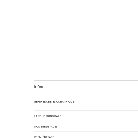
Infos
RÉFÉRENCE BIBLIOGRAPHIQUE
LANGUE PRINCIPALE
NOMBRE DE PAGES
PREMIÈRE PAGE