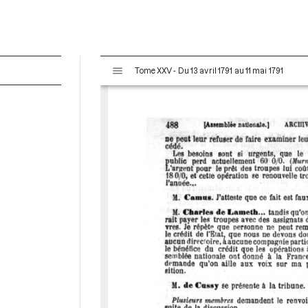
V
Tome XXV - Du 13 avril 1791 au 11 mai 1791
i
s
u
a
l
i
s
e
u
r
M
i
r
a
d
o