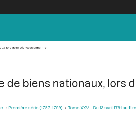
ux, lors de la séance du 2 mai 1791
 de biens nationaux, lors 
se
Première série (1787-1799)
Tome XXV - Du 13 avril 1791 au 11 m