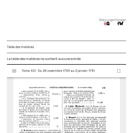
Télécharger
Partager
Table des matières
La table des matières ne contient aucune entrée.
V
Tome XXI - Du 26 novembre 1790 au 2 janvier 1791
i
s
u
a
l
i
s
e
u
r
M