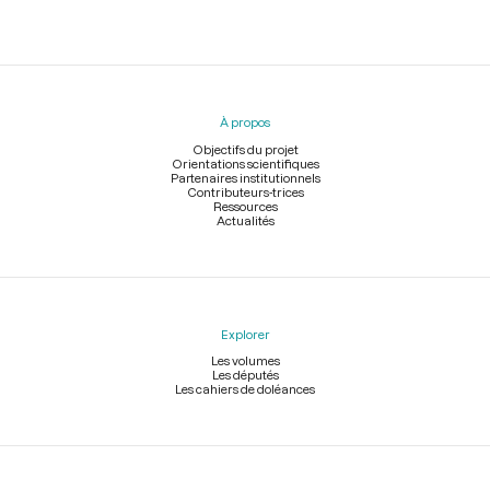
Menu
du
pied
À propos
de
page
Objectifs du projet
Orientations scientifiques
Partenaires institutionnels
Contributeurs-trices
Ressources
Actualités
Explorer
Les volumes
Les députés
Les cahiers de doléances