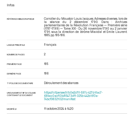
Infos
Corroller du Moustoir Louis Jacques. Adresses diverses, lors de
RÉFÉRENCE BIBLIOGRAPHIQUE
la séance du 2 décembre 1790. Dans : Archives
parlementaires de la Révolution Française — Première série
(1787-1799) — Tome XXI - Du 26 novembre 1790 au 2 janvier
1791
, sous la direction de Jérôme Mavidal et Emile Laurent.
1885. pp. 185-186.
Français
LANGUE PRINCIPALE
2
NOMBRE DE PAGES
185
PREMIÈRE PAGE
186
DERNIÈRE PAGE
Déroulement des séances
TYPOLOGIE DOCUMENTAIRE
https://iiif.persee.fr/b0e2cf11-597c-427d-8ac7-
URI DU MANIFEST IIIF DU VOLUME
CONTENANT LE DOCUMENT
68bcc0acf13b/85473df1-325b-442d-8f3a-
74bcf9832102/manifest
11 octobre 2024 à 14:20
MODIFIÉ LE