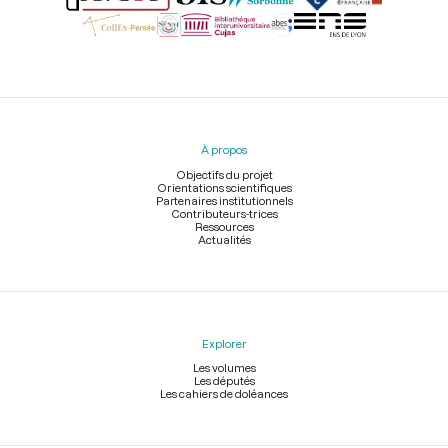
Menu
du
pied
À propos
de
page
Objectifs du projet
Orientations scientifiques
Partenaires institutionnels
Contributeurs-trices
Ressources
Actualités
Explorer
Les volumes
Les députés
Les cahiers de doléances