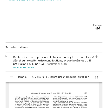
Partager
Table des matières
Déclaration du représentant Tallien au sujet du projet de
décret sur le système des contributions, lors de la séance du 15
prairial an II (3 juin 1794)
[Discussion]
p.287
Jean Lambert Tallien
V
Tome XCI - Du 7 prairial au 30 prairial an II (26 mai au 18 juin 1794)
i
s
u
a
l
i
s