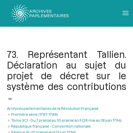
ARCHIVES
PARLEMENTAIRES
Fil
d'Ariane
73. Représentant Tallien.
Déclaration au sujet du
projet de décret sur le
système des contributions
Archives parlementaires de la Révolution Française
Première série (1787-1799)
Tome XCI - Du 7 prairial au 30 prairial an II (26 mai au 18 juin 1794)
République française - Convention nationale
Séance du 15 prairial an II (3 juin 1794)