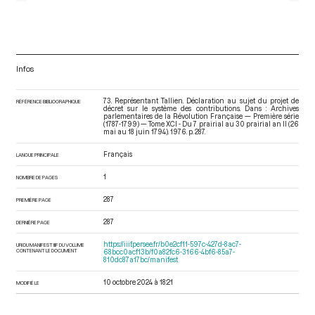
Infos
73. Représentant Tallien. Déclaration au sujet du projet de
RÉFÉRENCE BIBLIOGRAPHIQUE
décret sur le système des contributions. Dans : Archives
parlementaires de la Révolution Française — Première série
(1787-1799) — Tome XCI - Du 7 prairial au 30 prairial an II (26
mai au 18 juin 1794)
. 1976. p. 287.
Français
LANGUE PRINCIPALE
1
NOMBRE DE PAGES
287
PREMIÈRE PAGE
287
DERNIÈRE PAGE
https://iiif.persee.fr/b0e2cf11-597c-427d-8ac7-
URI DU MANIFEST IIIF DU VOLUME
CONTENANT LE DOCUMENT
68bcc0acf13b/f0a82fc6-3166-4bf6-85a7-
810dc87a17bc/manifest
10 octobre 2024 à 18:21
MODIFIÉ LE