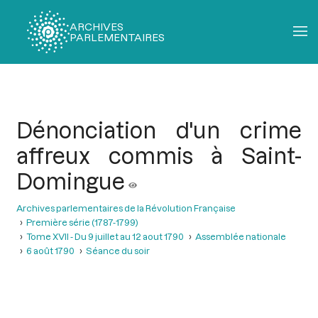
ARCHIVES
PARLEMENTAIRES
Fil
d'Ariane
Dénonciation d'un crime
affreux commis à Saint-
Domingue
Archives parlementaires de la Révolution Française
Première série (1787-1799)
Tome XVII - Du 9 juillet au 12 aout 1790
Assemblée nationale
6 août 1790
Séance du soir