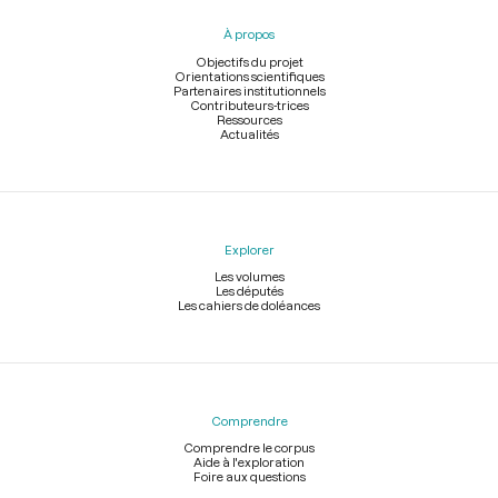
pied
À propos
de
page
Objectifs du projet
Orientations scientifiques
Partenaires institutionnels
Contributeurs-trices
Ressources
Actualités
Explorer
Les volumes
Les députés
Les cahiers de doléances
Comprendre
Comprendre le corpus
Aide à l'exploration
Foire aux questions