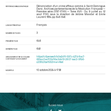
Dénonciation d'un crime affreux commis à Saint-Domingue.
RÉFÉRENCE BIBLIOGRAPHIQUE
Dans : Archives parlementaires de la Révolution Française —
Première série (1787-1799) — Tome XVII - Du 9 juillet au 12
aout 1790
, sous la direction de Jérôme Mavidal et Emile
Laurent. 1884. pp. 646-648.
Français
LANGUE PRINCIPALE
3
NOMBRE DE PAGES
646
PREMIÈRE PAGE
648
DERNIÈRE PAGE
https://iiif.persee.fr/b0e2cf11-597c-427d-8ac7-
URI DU MANIFEST IIIF DU VOLUME
CONTENANT LE DOCUMENT
68bcc0acf13b/9bc3d419-2607-4ec0-9fb6-
c238b3be1592/manifest
10 octobre 2024 à 17:58
MODIFIÉ LE
Suivez-nous