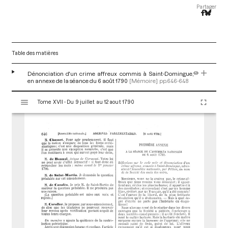
Partager
Table des matières
Dénonciation d'un crime affreux commis à Saint-Domingue,
en annexe de la séance du 6 août 1790
[Mémoire]
pp.646-648
V
Tome XVII - Du 9 juillet au 12 aout 1790
i
s
u
a
l
i
s
e
u
r
M
i
r